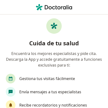
Men
Ojo Seco • Valledupar, César
Filtros
• 1
Seguro
Mapa
Especialistas en Ojo seco en Valledupar
Cuida de tu salud
Encuentra los mejores especialistas y pide cita.
¿Qué especialidad estás buscando?
Descarga la App y accede gratuitamente a funciones
Oftalmólogo
Optómetra
Especialista en 
exclusivas para ti:
Gestiona tus visitas fácilmente
Envía mensajes a tus especialistas
Recibe recordatorios y notificaciones