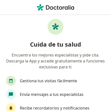
Men
Hepatólogo • Duitama, Boyacá
Filtros
Seguro
Mapa
Hepatólogos en Duitama
Cuida de tu salud
Encuentra los mejores especialistas y pide cita.
¿Cuál es tu compañía aseguradora?
Descarga la App y accede gratuitamente a funciones
exclusivas para ti:
Gestiona tus visitas fácilmente
Envía mensajes a tus especialistas
Recibe recordatorios y notificaciones
Selika 94