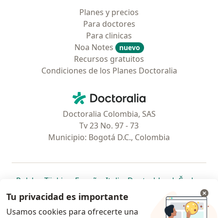
Planes y precios
Para doctores
Para clinicas
Noa Notes
nuevo
Recursos gratuitos
Condiciones de los Planes Doctoralia
Contacto
Doctoralia - Página de inicio
Doctoralia Colombia, SAS
Tv 23 No. 97 - 73
Municipio: Bogotá D.C., Colombia
se abre en una nueva pestaña
se abre en una nueva pestaña
se abre en una nueva pestaña
se abre en una nueva pes
se abre en 
se a
Polska
,
Türkiye
,
España
,
Italia
,
Deutschland
,
Česko
,
se abre en una nueva pestaña
se abre en una nueva pestaña
se abre en una nueva pestaña
se abre en una nueva p
se abre en 
se abr
Portugal
,
México
,
Chile
,
Brasil
,
Argentina
,
Perú
,
Tu privacidad es importante
se abre en una nueva pe
Colombia
Usamos cookies para ofrecerte una