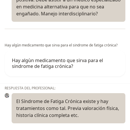
Colombia - Maestría Medicina Alternativa Facultad de
en medicina alternativa para que no sea
Medicina. Electiva Profundización Docencia y
engañado. Manejo interdisciplinario?
Monitoria. Trabajo de Grado: Caracterización y Análisis
Curricular de los Programas de Post Grado en
Medicina Alternativa. Cursando Diplomado en ABC
Aprendizaje basado en Conflictos.
Hay algùn medicamento que sirva para el sindrome de fatiga crónica?
TITULO COMO LICENCIADO EN MEDICINA: ESPAÑA.
Cordialmente:
Hay algùn medicamento que sirva para el
LEONARDO LARA CUELLAR MD
sindrome de fatiga crónica?
CC 79.569.197 DE BOGOTA. D.C
RESPUESTA DEL PROFESIONAL:
El Síndrome de Fatiga Crónica existe y hay
tratamientos como tal. Previa valoración física,
historia clínica completa etc.