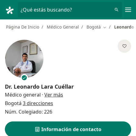
Men
¿Qué estás buscando?
Página De Inicio
Médico General
Bogotá
Leonardo 
Cambiar de ciu
Dr.
Leonardo Lara Cuéllar
sobre las especializaciones
Médico general
·
Ver más
Bogotá
3 direcciones
Núm. Colegiado: 226
Información de contacto