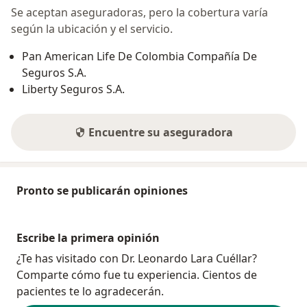
- Trabajo de Grado: Caracterización y Análisis
Se aceptan aseguradoras, pero la cobertura varía
Curricular de los Programas de Post Grado en
según la ubicación y el servicio.
Medicina Alternativa.
- Diplomado: ABC Aprendizaje basado en Conflictos
Pan American Life De Colombia Compañía De
- Profesor Fundación Universitaria Luis G Páez año
Seguros S.A.
2012.
Liberty Seguros S.A.
LEONARDO LARA CUELLAR
MEDICO Y CIRUJANO GENERAL
Encuentre su aseguradora
En mis 14 años de experiencia laboral me he
desempeñado inicialmente como Medico Rural en la
Región del Putumayo, en la ciudad de Puerto Asís,
Pronto se publicarán opiniones
luego de ello trabaje como Médico Hospitalario y de
Urgencias con la Sociedad Médico Quirúrgica de la
calle 100 por un período de un año, y posteriormente
Escribe la primera opinión
como Medico de Consulta Externa General con la
¿Te has visitado con Dr. Leonardo Lara Cuéllar?
empresa Colseguros E.P.S.
Comparte cómo fue tu experiencia. Cientos de
Por un periodo de cinco años estuve vinculado con la
pacientes te lo agradecerán.
Organización Colsanitas Internacional como Médico