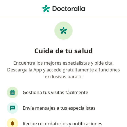
Men
Lumbago • Bogotá, Cundinamarca
Filtros
• 1
Seguro
Mapa
Especialistas en Lumbago en Bogotá
Cuida de tu salud
Encuentra los mejores especialistas y pide cita.
¿Qué especialidad estás buscando?
Descarga la App y accede gratuitamente a funciones
Neurocirujano
Terapeuta complementario
exclusivas para ti:
Gestiona tus visitas fácilmente
Envía mensajes a tus especialistas
Recibe recordatorios y notificaciones