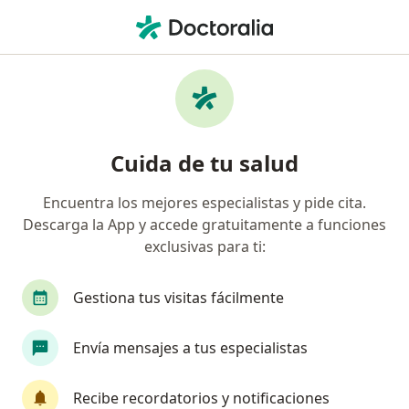
Men
Internista • Chapinero, Bogotá, Cundinamarca
Filtros
Seguro
Mapa
Internistas en Chapinero, Bogotá
Cuida de tu salud
Encuentra los mejores especialistas y pide cita.
¿Cuál es tu compañía aseguradora?
Descarga la App y accede gratuitamente a funciones
Compañía De Medicina Prepagada Colsanitas S.A.
exclusivas para ti:
Gestiona tus visitas fácilmente
Envía mensajes a tus especialistas
Recibe recordatorios y notificaciones