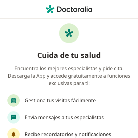
Men
Internista • Usaquén, Bogotá, Cundinamarca
Filtros
Seguro
Mapa
Internistas en Usaquén, Bogotá
Cuida de tu salud
Encuentra los mejores especialistas y pide cita.
¿Cuál es tu compañía aseguradora?
Descarga la App y accede gratuitamente a funciones
Compañía De Medicina Prepagada Colsanitas S.A.
exclusivas para ti:
Gestiona tus visitas fácilmente
Envía mensajes a tus especialistas
Recibe recordatorios y notificaciones