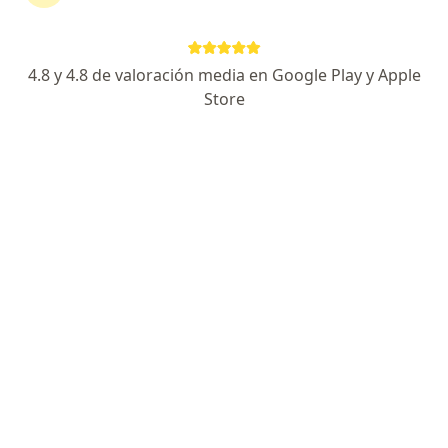
Medplus Medicina Prepagada
Cambiar de ciudad
4.8 y 4.8 de valoración media en Google Play y Apple
Store
No hemos encontrado ningún Internista en
Cali, Valle del Cauca