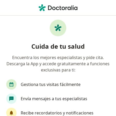
Men
Internista • Cali, Valle del Cauca
Búsquedas relacionadas
Enfermedades más tratadas
Insuficiencia Cardiaca Congestiva en Cali
Cuida de tu salud
Diabetes tipo 2 en Cali
Encuentra los mejores especialistas y pide cita.
Hipertensión arterial en Cali
Descarga la App y accede gratuitamente a funciones
Hipotiroidismo en Cali
exclusivas para ti:
Obesidad en Cali
Gestiona tus visitas fácilmente
Ver más (15)
Más en esta categoría: Enfermedades más tr
Envía mensajes a tus especialistas
Página De Inicio
Internista
Cali
Recibe recordatorios y notificaciones