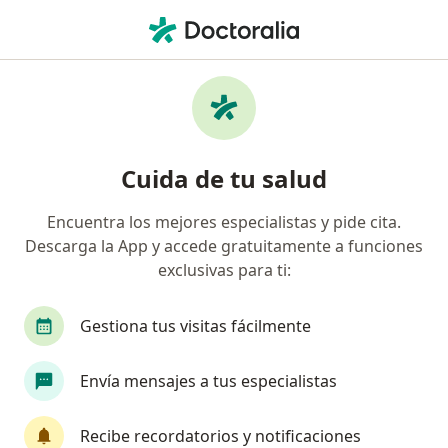
Men
Internista • Cali, Valle del Cauca
Filtros
Seguro:
Medplus Medicina Pr
Internistas recomendados de Medplus
Cuida de tu salud
Medicina Prepagada S.A. en Cali
Encuentra los mejores especialistas y pide cita.
Descarga la App y accede gratuitamente a funciones
exclusivas para ti:
Gestiona tus visitas fácilmente
Envía mensajes a tus especialistas
Dr. Fabio Figueroa Agudelo
Internista, Endocrinólogo
Recibe recordatorios y notificaciones
53 opiniones