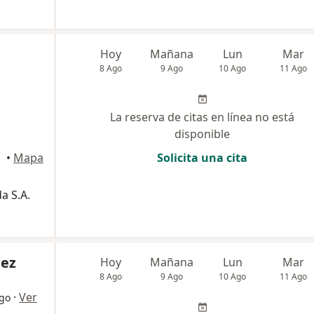
Hoy
Mañana
Lun
Mar
8 Ago
9 Ago
10 Ago
11 Ago
La reserva de citas en línea no está
disponible
•
Mapa
Solicita una cita
a S.A.
ez
Hoy
Mañana
Lun
Mar
8 Ago
9 Ago
10 Ago
11 Ago
·
Ver
ogo