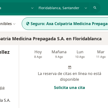
dad, enfermedad o nombre
p. ej. Bogotá
nibles
Seguro:
Axa Colpatria Medicina Prepaga
atria Medicina Prepagada S.A. en Floridablanca
ellez
Hoy
Mañana
Lun
Mar
8 Ago
9 Ago
10 Ago
11 Ago
La reserva de citas en línea no está
disponible
pa
Solicita una cita
a S.A.