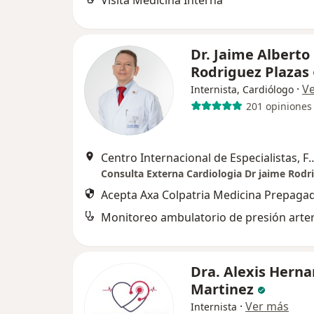
Visita Medicina Interna
Dr. Jaime Alberto
Rodriguez Plazas
·
V
Internista, Cardiólogo
201 opiniones
Centro Internacional de Especial
Consulta Externa Cardiologia Dr jaime Rodr
Acepta Axa Colpatria Medicina Prepagad
Dra. Alexis Hern
Martinez
·
Ver más
Internista