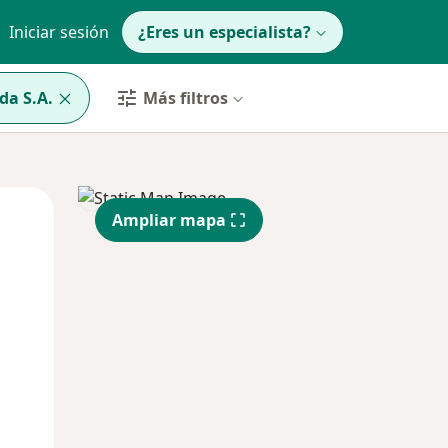
Iniciar sesión
¿Eres un especialista?
da S.A.
Más filtros
Mié
Jue
Vie
Ampliar mapa
12 Ago
13 Ago
14 Ago