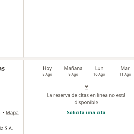
as
Hoy
Mañana
Lun
Mar
8 Ago
9 Ago
10 Ago
11 Ago
La reserva de citas en línea no está
disponible
ultorio 19, Bucaramanga
•
Mapa
Solicita una cita
a S.A.