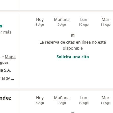
Hoy
Mañana
Lun
Mar
8 Ago
9 Ago
10 Ago
11 Ago
er más
La reserva de citas en línea no está
disponible
istas, Floridablanca
•
Mapa
Solicita una cita
iguez
a S.A.
Monitoreo ambulatorio de presión arterial (MAPA)
andez
Hoy
Mañana
Lun
Mar
8 Ago
9 Ago
10 Ago
11 Ago