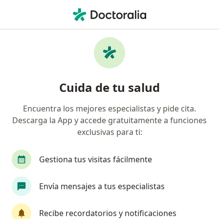
Men
Internista • Medellín, Antioquia
Filtros
Seguro:
Axa Colpatria Medici
Internistas recomendados de Axa Colpatria
Cuida de tu salud
Medicina Prepagada S.A. en Medellín
Encuentra los mejores especialistas y pide cita.
Descarga la App y accede gratuitamente a funciones
exclusivas para ti:
Gestiona tus visitas fácilmente
Envía mensajes a tus especialistas
Dra. Julieta Duque Botero
·
Ver más
Internista
Recibe recordatorios y notificaciones
33 opiniones