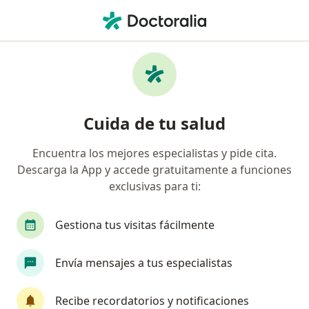
Men
Internista • Guayabal, Medellín, Antioquia
Filtros
Seguro
Mapa
Internistas en Guayabal, Medellín
Cuida de tu salud
Encuentra los mejores especialistas y pide cita.
¿Cuál es tu compañía aseguradora?
Descarga la App y accede gratuitamente a funciones
Compañía De Medicina Prepagada Colsanitas S.A.
exclusivas para ti:
Gestiona tus visitas fácilmente
Envía mensajes a tus especialistas
Recibe recordatorios y notificaciones