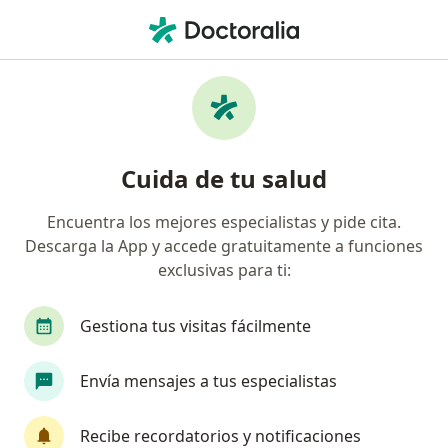
Men
Internista • Pasto, Nariño
Búsquedas relacionadas
Enfermedades más tratadas
Hepatitis B en Pasto
Cuida de tu salud
Ictericia en Pasto
Encuentra los mejores especialistas y pide cita.
Ascitis en Pasto
Descarga la App y accede gratuitamente a funciones
Colón irritable en Pasto
exclusivas para ti:
Cirrosis hepática en Pasto
Gestiona tus visitas fácilmente
Ver más (15)
Más en esta categoría: Enfermedades más tr
Envía mensajes a tus especialistas
Página De Inicio
Internista
Pasto
Cambiar de ciudad
Recibe recordatorios y notificaciones