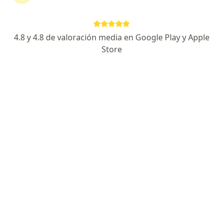
Compañía De Seguros Bolívar S.a.
4.8 y 4.8 de valoración media en Google Play y Apple
Store
No hemos encontrado ningún Internista en
Pasto, Nariño