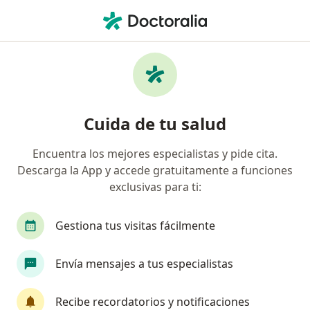
Men
Internista • Bogotá, Cundinamarca
Filtros
Seguro:
Compañía De Seguros
Internistas recomendados de Compañía De
Cuida de tu salud
Seguros Bolívar S.A. en Bogotá
Encuentra los mejores especialistas y pide cita.
Descarga la App y accede gratuitamente a funciones
exclusivas para ti:
Gestiona tus visitas fácilmente
Envía mensajes a tus especialistas
Dra. Lizette Galindo-Toro
·
Ver más
Internista, Gastroenterólogo
Recibe recordatorios y notificaciones
101 opiniones