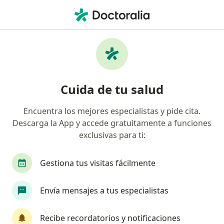
Men
Internista • Bucaramanga, Santander
Filtros
Seguro:
Compañía De Seguros
Internistas recomendados de Compañía De
Cuida de tu salud
Seguros Bolívar S.A. en Bucaramanga
Encuentra los mejores especialistas y pide cita.
Descarga la App y accede gratuitamente a funciones
exclusivas para ti:
Gestiona tus visitas fácilmente
Envía mensajes a tus especialistas
Dra. Alexis Hernandez Martinez
·
Ver más
Internista
Recibe recordatorios y notificaciones
4 opiniones