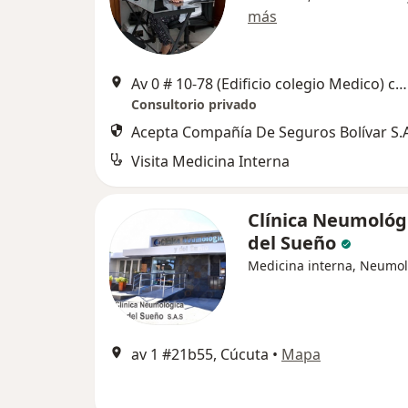
más
Av 0 # 10-78 (Edificio colegio Medico) consultorio 705-706, Cúcuta
Consultorio privado
Acepta Compañía De Seguros Bolívar S.A
Visita Medicina Interna
Clínica Neumológ
del Sueño
Medicina interna, Neumol
av 1 #21b55, Cúcuta
•
Mapa