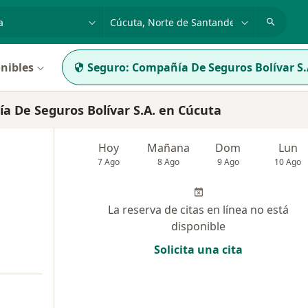
dad, enfermedad o nombre
p. ej. Bogotá
nibles
Seguro:
Compañía De Seguros Bolívar S.
 De Seguros Bolívar S.A. en Cúcuta
Hoy
Mañana
Dom
Lun
7 Ago
8 Ago
9 Ago
10 Ago
La reserva de citas en línea no está
disponible
Solicita una cita