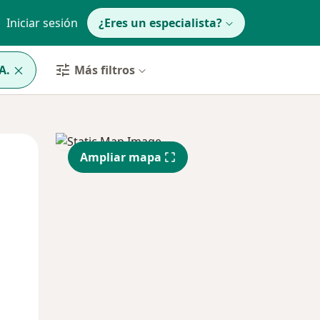
Iniciar sesión
¿Eres un especialista?
A.
Más filtros
Mar
Mié
Jue
Ampliar mapa
11 Ago
12 Ago
13 Ago