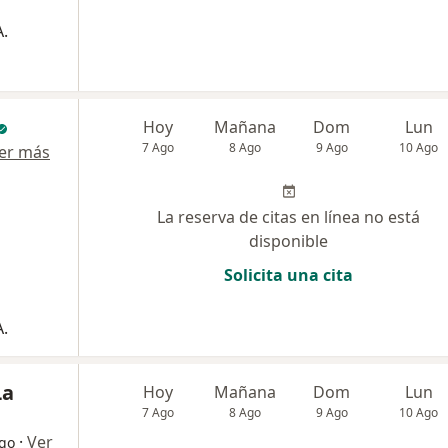
.
Hoy
Mañana
Dom
Lun
7 Ago
8 Ago
9 Ago
10 Ago
er más
La reserva de citas en línea no está
disponible
Solicita una cita
.
La
Hoy
Mañana
Dom
Lun
7 Ago
8 Ago
9 Ago
10 Ago
·
Ver
ogo