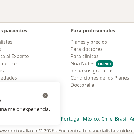
os pacientes
Para profesionales
listas
Planes y precios
s
Para doctores
ta al Experto
Para clinicas
amentos
Noa Notes
nuevo
os
Recursos gratuitos
medades
Condiciones de los Planes
tas Frecuentes
Doctoralia
ión para móvil
e
na mejor experiencia.
ueva pestaña
en una nueva pestaña
e abre en una nueva pestaña
se abre en una nueva pestaña
se abre en una nueva pestaña
se abre en una nueva pestaña
se abre en una nueva p
se abre en una
se abre e
se
Italia
,
Deutschland
,
Česko
,
Portugal
,
México
,
Chile
,
Brasil
,
A
w.doctoralia.co © 2026 - Encuentra tu especialista y pide c