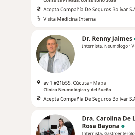
Consulta Privada, consultorio 303B
Acepta Compañía De Seguros Bolívar S.A
Visita Medicina Interna
Dr. Renny Jaimes
·
V
Internista, Neumólogo
av 1 #21b55, Cúcuta
•
Mapa
Clínica Neumológica y del Sueño
Acepta Compañía De Seguros Bolívar S.A
Dra. Carolina De 
Rosa Bayona
Internista, Gastroenteról