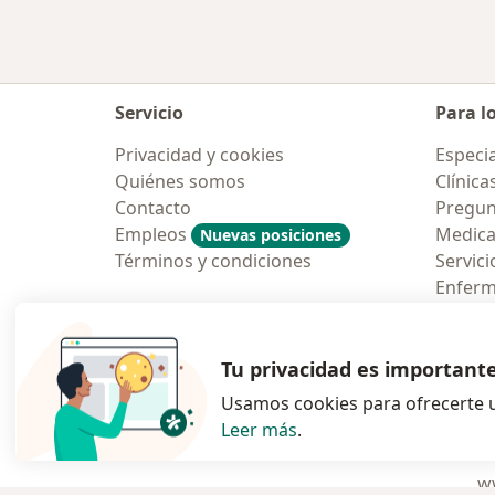
Servicio
Para l
Privacidad y cookies
Especia
Quiénes somos
Clínica
Contacto
Pregun
Empleos
Medic
Nuevas posiciones
Términos y condiciones
Servici
Enfer
Pregun
Aplicac
Tu privacidad es important
Usamos cookies para ofrecerte u
Leer más
.
se abre en una n
se abre 
s
Polska
,
Türkiye
,
España
,
ww