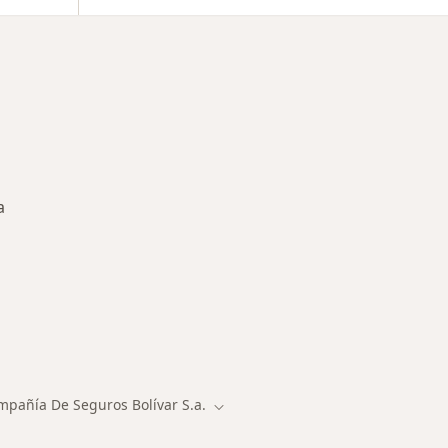
a
des más tratadas
mpañía De Seguros Bolívar S.a.
 de ciudad
Cambiar de ciudad