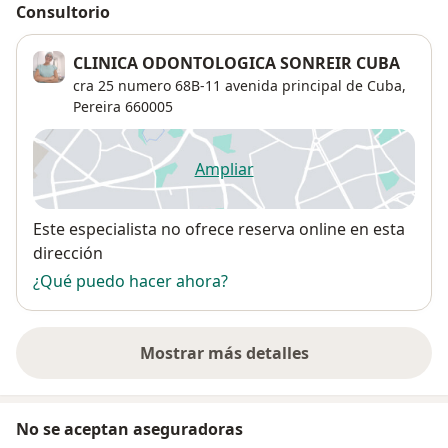
Consultorio
CLINICA ODONTOLOGICA SONREIR CUBA
cra 25 numero 68B-11 avenida principal de Cuba,
Pereira
660005
Ampliar
se abre en una nueva pestañ
Disponibilidad
Este especialista no ofrece reserva online en esta
dirección
¿Qué puedo hacer ahora?
Mostrar más detalles
sobre la dirección
No se aceptan aseguradoras