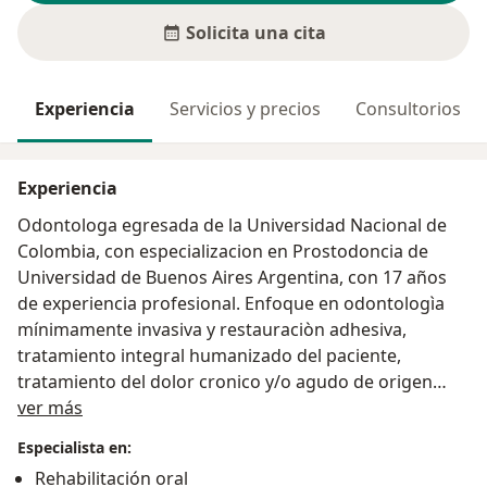
Solicita una cita
Experiencia
Servicios y precios
Consultorios
Experiencia
Odontologa egresada de la Universidad Nacional de
Colombia, con especializacion en Prostodoncia de
Universidad de Buenos Aires Argentina, con 17 años
de experiencia profesional. Enfoque en odontologìa
mínimamente invasiva y restauraciòn adhesiva,
tratamiento integral humanizado del paciente,
tratamiento del dolor cronico y/o agudo de origen
Acerca de mí
dentofacial. Manejo integral del paciente con sintomas
ver más
de bruxismo y sus consecuencias. Rehabilitacion oral
Especialista en:
de alta y mediana complejidad. Tratamientos de
Rehabilitación oral
odontologia estética llevados con responsabilidad y