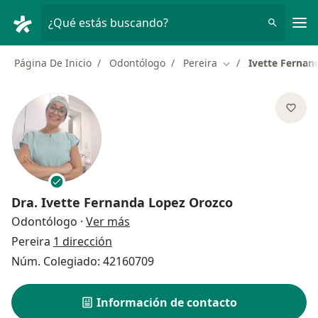
Men
¿Qué estás buscando?
Página De Inicio
Odontólogo
Pereira
Ivette Fernan
Cambiar de ciudad
Dra.
Ivette Fernanda Lopez Orozco
sobre las especializaciones
Odontólogo
·
Ver más
Pereira
1 dirección
Núm. Colegiado: 42160709
Información de contacto