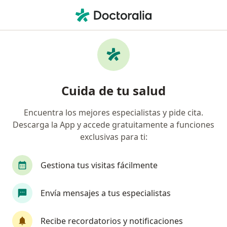
Men
¿Qué estás buscando?
Página De Inicio
Gastroenterólogo
Rionegro
Javier
Cambiar de 
Cuida de tu salud
Encuentra los mejores especialistas y pide cita.
Descarga la App y accede gratuitamente a funciones
exclusivas para ti:
Dr.
Javier Enrique Pedroza Velazquez
sobre las especializaciones
Gastroenterólogo
·
Ver más
Gestiona tus visitas fácilmente
Rionegro
1 dirección
Envía mensajes a tus especialistas
Información de contacto
Recibe recordatorios y notificaciones