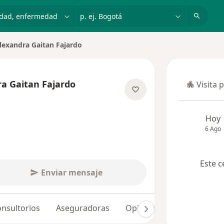
dad, enfermedad o nombre
p. ej. Bogotá
Alexandra Gaitan Fajardo
iudad
ra Gaitan Fajardo
Visita 
Visita p
e las especializaciones
Hoy
6 Ago
Este c
Enviar mensaje
nsultorios
Aseguradoras
Opiniones (50)
Dudas 