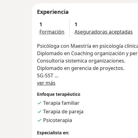
Experiencia
1
1
Formación
Aseguradoras aceptadas
Psicóloga con Maestría en psicología clínica 
Diplomado en Coaching organización y per
Consultoria sistemica organizaciones.
Diplomado en gerencia de proyectos.
SG-SST
Acerca de mí
Experiencia en consulta desde hace 10 año
ver más
edades,contextos, consulta individual, parej
Enfoque terapéutico
Experiencia en organización desde hace 15
Terapia familiar
Terapia de pareja
Psicoterapia
Especialista en: