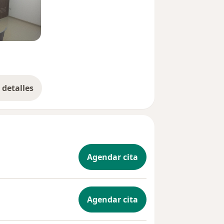
detalles
bre la experiencia
Agendar cita
Agendar cita