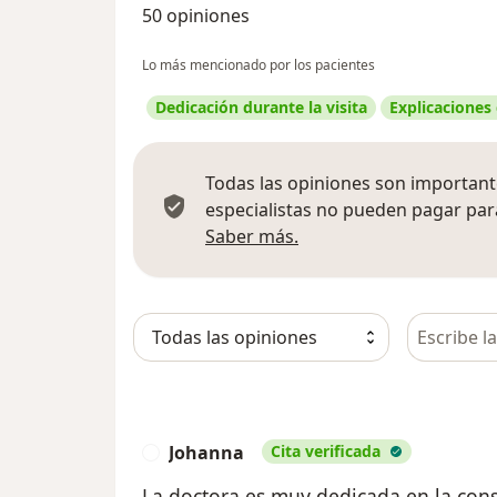
50 opiniones
Lo más mencionado por los pacientes
Dedicación durante la visita
Explicaciones
Todas las opiniones son importante
especialistas no pueden pagar para
Más información sobre
Saber más.
Busca en 
Johanna
Cita verificada
J
La doctora es muy dedicada en la cons