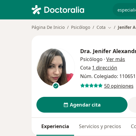
especiali
Página De Inicio
Psicólogo
Cota
Jenifer 
Cambiar de c
Dra.
Jenifer Alexand
sobr
Psicólogo
·
Ver más
Cota
1 dirección
Núm. Colegiado: 110651
50 opiniones
Agendar cita
Experiencia
Servicios y precios
Co