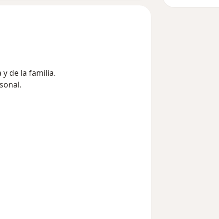
y de la familia.
sonal.
s, diversidad de problemas,
a y familia.
 años.