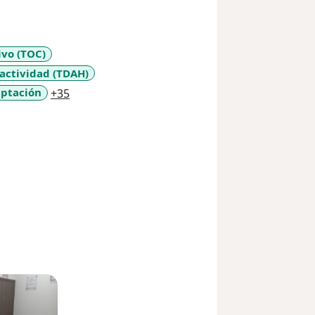
ivo (TOC)
ractividad (TDAH)
a11y_sr_more_diseases
aptación
+35