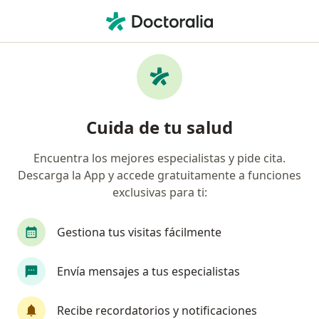
Men
Trastorno De La Conducta Alimentaria • Cota, Cundinamarca
Filtros
• 1
Seguro
Mapa
Especialistas en Trastorno de la conducta
Cuida de tu salud
alimentaria en Cota
Encuentra los mejores especialistas y pide cita.
Descarga la App y accede gratuitamente a funciones
¿Qué especialidad estás buscando?
exclusivas para ti:
Psicólogo
Gestiona tus visitas fácilmente
Envía mensajes a tus especialistas
Recibe recordatorios y notificaciones