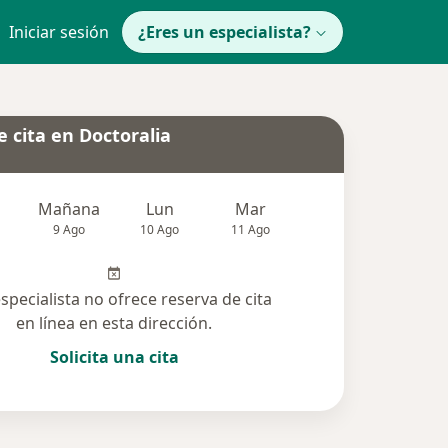
Iniciar sesión
¿Eres un especialista?
 cita en Doctoralia
Mañana
Lun
Mar
Mié
Jue
9 Ago
10 Ago
11 Ago
12 Ago
13 Ag
especialista no ofrece reserva de cita
en línea en esta dirección.
Solicita una cita