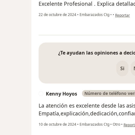
Excelente Profesional . Explica detall
en opinión d
22 de octubre de 2024
•
Embarazados Ctg
•
•
Reportar
¿Te ayudan las opiniones a decid
Si
Kenny Hoyos
Número de teléfono ver
K
La atención es excelente desde las asis
Empatía,explicación,dedicación,confia
en opi
10 de octubre de 2024
•
Embarazados Ctg
•
Otro
•
Report