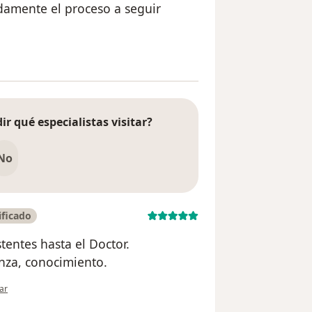
adamente el proceso a seguir
el usuario Sila Salas
ir qué especialistas visitar?
No
ificado
tentes hasta el Doctor.
nza, conocimiento.
nión del usuario Kenny Hoyos
ar