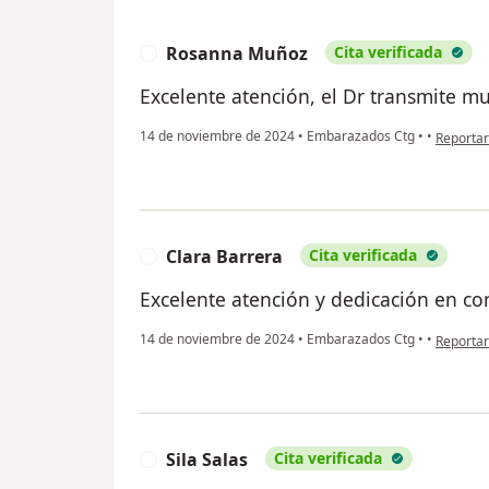
Rosanna Muñoz
Cita verificada
R
Excelente atención, el Dr transmite m
en opini
14 de noviembre de 2024
•
Embarazados Ctg
•
•
Reportar
Clara Barrera
Cita verificada
C
Excelente atención y dedicación en con
en opini
14 de noviembre de 2024
•
Embarazados Ctg
•
•
Reportar
Sila Salas
Cita verificada
S