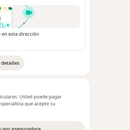
e en esta dirección
detalles
bre la dirección
ticulares. Usted puede pagar
especialista que acepte su
as por aseguradora