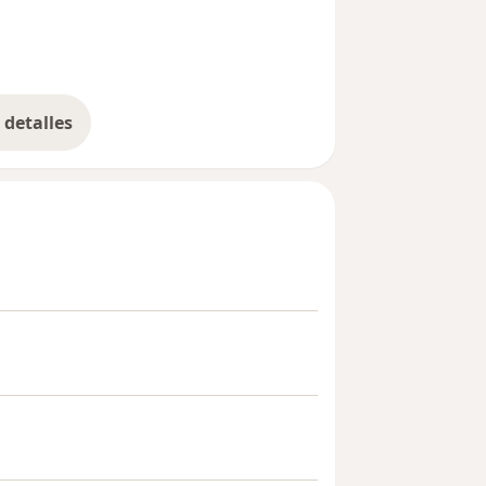
ás de 25 publicaciones en revistas
aluador de COLCIENCIAS para Salud
evistas nacionales e internacionales de
detalles
bre la experiencia