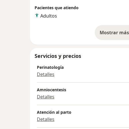
extrema. Fruto de esta investigación son m
Pacientes que atiendo
internacionales con factor de impacto. Ev
Adultos
Materna y perinatal y revisor asociado en r
Ginecología y Obstetricia.
Mostrar más 
so
Servicios y precios
Perinatología
Detalles
Amniocentesis
Detalles
Atención al parto
Detalles