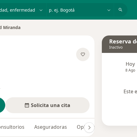
dad, enfermedad o nombre
p. ej. Bogotá
id Miranda
Reserva de
Inactivo
re las especializaciones
Hoy
8 Ago
s
Este 
Solicita una cita
nsultorios
Aseguradoras
Opiniones (168)