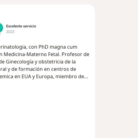
Perinatologia, con PhD magna cum
 en Medicina-Materno Fetal. Profesor de
 Ginecología y obstetricia de la
ral y de formación en centros de
ademica en EUA y Europa, miembro de
nto fetal/preeclampsia, del Servicio de
 de Medicina Materno-Fetal y Neonatal
 de Deu, Barcelona, España).
omplicaciones severas del embarazo,
l equipo de cirugía fetal con más de 50
nacionalmente por experiencia en
marcadores en parto pretermino y
sr_more_diseases
rtalidad y morbilidad materna