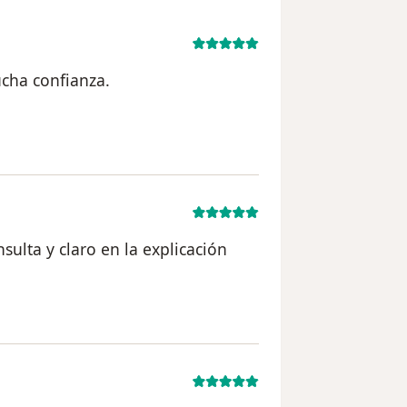
ucha confianza.
ón del usuario Rosanna Muñoz
sulta y claro en la explicación
ón del usuario Clara Barrera