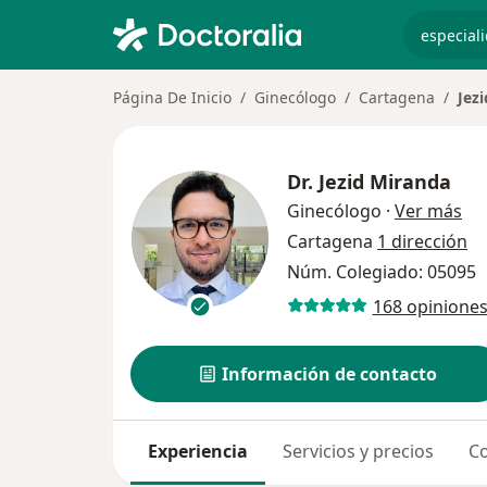
especiali
Página De Inicio
Ginecólogo
Cartagena
Jez
Dr.
Jezid Miranda
sob
Ginecólogo
·
Ver más
Cartagena
1 dirección
Núm. Colegiado: 05095
168 opinione
Información de contacto
Experiencia
Servicios y precios
Co