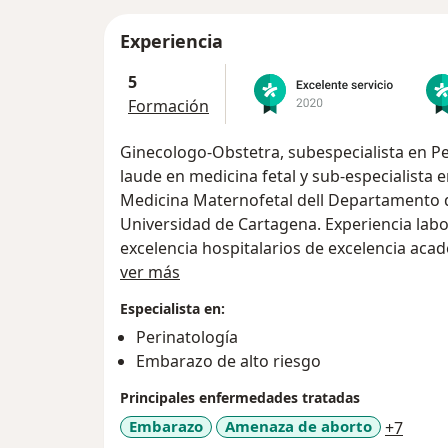
Experiencia
5
Formación
Ginecologo-Obstetra, subespecialista en 
laude en medicina fetal y sub-especialista
Medicina Maternofetal dell Departamento de
Universidad de Cartagena. Experiencia labo
excelencia hospitalarios de excelencia ac
Acerca de mí
las unidades de cardiología fetal y crecimie
ver más
Medicina Materno-Fetal de BCNatal (Centro
Especialista en:
de Barcelona – Hospitales Clinic y San Joan
Perinatología
Experimentado en el soporte materno en c
Embarazo de alto riesgo
evaluación de patología fetal y miembro de
cirugías como asistente. Reconocido inter
Principales enfermedades tratadas
investigación aplicada con énfasis en bio
a11y_
Embarazo
Amenaza de aborto
+7
patología placentaria, prevención de la mo