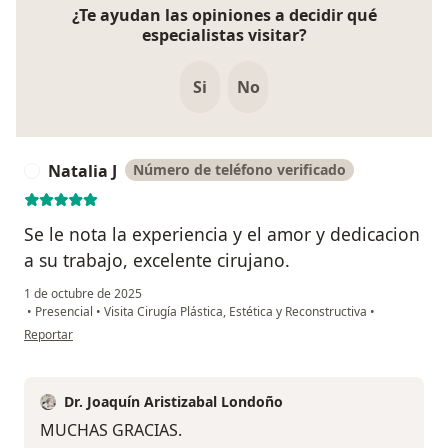
¿Te ayudan las opiniones a decidir qué
especialistas visitar?
Si
No
Natalia J
Número de teléfono verificado
N
Se le nota la experiencia y el amor y dedicacion
a su trabajo, excelente cirujano.
1 de octubre de 2025
•
Presencial
•
Visita Cirugía Plástica, Estética y Reconstructiva
•
en opinión del usuario Natalia J
Reportar
Dr. Joaquín Aristizabal Londoño
MUCHAS GRACIAS.