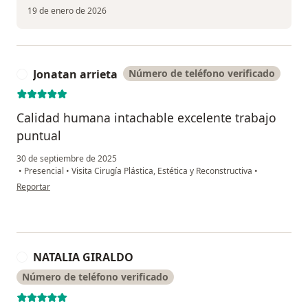
19 de enero de 2026
Jonatan arrieta
Número de teléfono verificado
J
Calidad humana intachable excelente trabajo
puntual
30 de septiembre de 2025
•
Presencial
•
Visita Cirugía Plástica, Estética y Reconstructiva
•
en opinión del usuario Jonatan arrieta
Reportar
NATALIA GIRALDO
N
Número de teléfono verificado