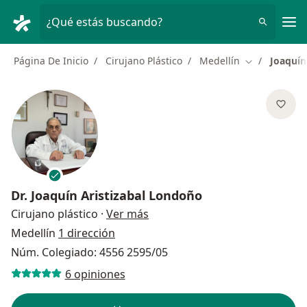
Men
¿Qué estás buscando?
Página De Inicio
Cirujano Plástico
Medellín
Joaquín
Cambiar de c
Dr.
Joaquín Aristizabal Londoño
sobre las especializaciones
Cirujano plástico
·
Ver más
Medellín
1 dirección
Núm. Colegiado: 4556 2595/05
6 opiniones