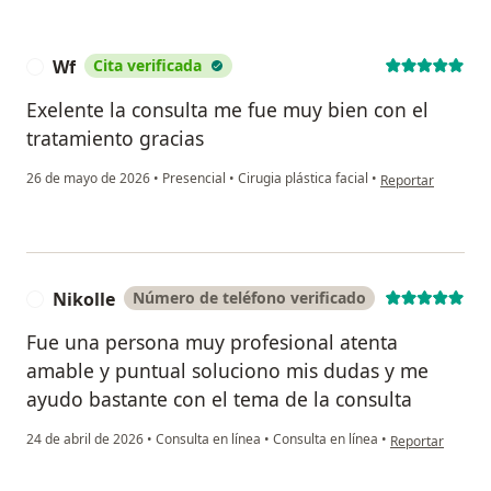
Wf
Cita verificada
W
Exelente la consulta me fue muy bien con el
tratamiento gracias
en opinión del usu
26 de mayo de 2026
•
Presencial
•
Cirugia plástica facial
•
Reportar
Nikolle
Número de teléfono verificado
N
Fue una persona muy profesional atenta
amable y puntual soluciono mis dudas y me
ayudo bastante con el tema de la consulta
en opinión del us
24 de abril de 2026
•
Consulta en línea
•
Consulta en línea
•
Reportar