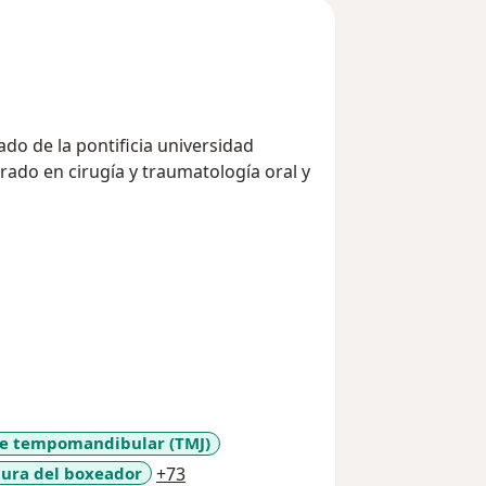
do de la pontificia universidad
e tempomandibular (TMJ)
a11y_sr_more_diseases
tura del boxeador
+73