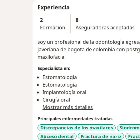
Experiencia
2
8
Formación
Aseguradoras aceptadas
soy un profesional de la odontología egresa
javeriana de bogota de colombia con postgrado en cirugía y traumatología oral y
maxilofacial
Especialista en:
Estomatología
Estomatología
Implantología oral
Cirugía oral
Mostrar más detalles
Principales enfermedades tratadas
Discrepancias de los maxilares
Síndrom
Abceso dental
Fractura de nariz
Frac