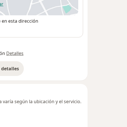
ar
 abre en una nueva pestaña
e en esta dirección
ión
Detalles
detalles
bre la dirección
varía según la ubicación y el servicio.