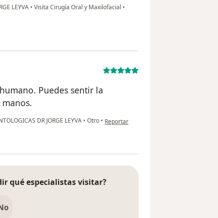
RGE LEYVA
•
Visita Cirugía Oral y Maxilofacial
•
 humano. Puedes sentir la
s manos.
en opinión del usuario YS
NTOLOGICAS DR JORGE LEYVA
•
Otro
•
Reportar
ir qué especialistas visitar?
No