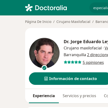
especiali
Página De Inicio
Cirujano Maxilofacial
Barranq
Dr.
Jorge Eduardo Le
Cirujano maxilofacial
·
V
Barranquilla
2 direccion
5 opiniones
Información de contacto
Experiencia
Servicios y precios
Co