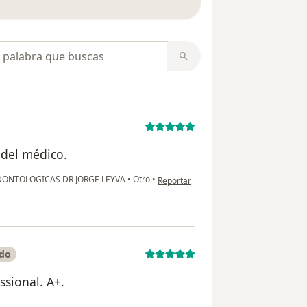
opiniones
 del médico.
en opinión del usuario Lina M.
DONTOLOGICAS DR JORGE LEYVA
•
Otro
•
Reportar
ado
ssional. A+.