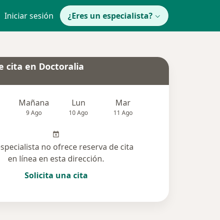
Iniciar sesión
¿Eres un especialista?
 cita en Doctoralia
Mañana
Lun
Mar
Mié
Jue
9 Ago
10 Ago
11 Ago
12 Ago
13 Ag
especialista no ofrece reserva de cita
en línea en esta dirección.
Solicita una cita
lucionadas (1)