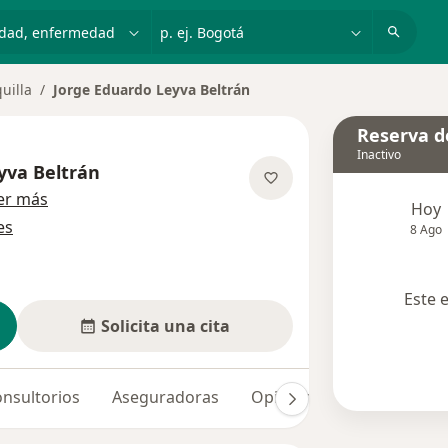
dad, enfermedad o nombre
p. ej. Bogotá
uilla
Jorge Eduardo Leyva Beltrán
Reserva de
Inactivo
yva Beltrán
sobre las especializaciones
er más
Hoy
es
8 Ago
Este 
Solicita una cita
nsultorios
Aseguradoras
Opiniones (5)
Dudas so