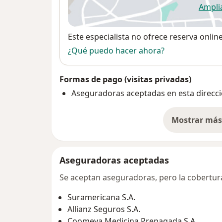
Ampli
se
Disponibilidad
Este especialista no ofrece reserva onlin
¿Qué puedo hacer ahora?
Formas de pago (visitas privadas)
Aseguradoras aceptadas en esta direcc
Mostrar más 
so
Aseguradoras aceptadas
Se aceptan aseguradoras, pero la cobertura 
Suramericana S.A.
Allianz Seguros S.A.
Coomeva Medicina Prepagada S.A.