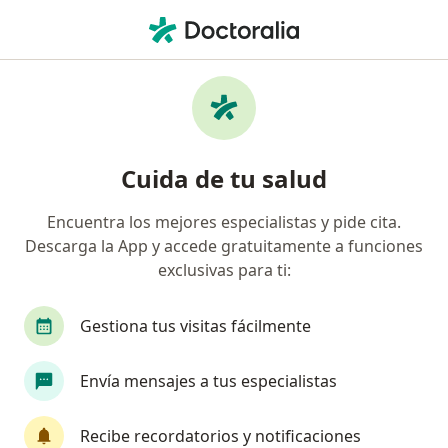
Men
Blanqueamiento Dental • Barranquilla, Atlántico
Filtros
• 1
Seguro
Mapa
Especialistas en Blanqueamiento dental
Cuida de tu salud
Barranquilla
Encuentra los mejores especialistas y pide cita.
Descarga la App y accede gratuitamente a funciones
¿Qué especialidad estás buscando?
exclusivas para ti:
Odontólogo
Cirujano maxilofacial
Médico
Gestiona tus visitas fácilmente
Envía mensajes a tus especialistas
Recibe recordatorios y notificaciones