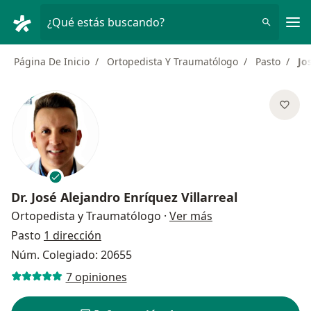
Men
¿Qué estás buscando?
Página De Inicio
Ortopedista Y Traumatólogo
Pasto
Jo
Dr.
José Alejandro Enríquez Villarreal
sobre las especial
Ortopedista y Traumatólogo
·
Ver más
Pasto
1 dirección
Núm. Colegiado: 20655
7 opiniones