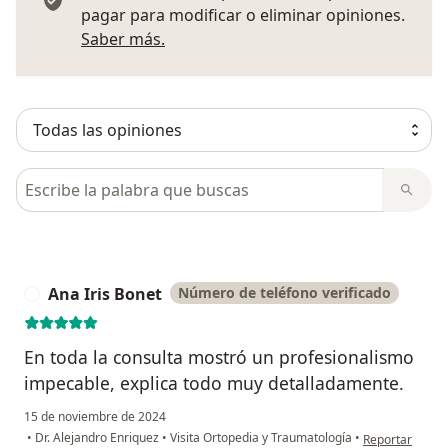
pagar para modificar o eliminar opiniones.
Más información sobre opiniones
Saber más.
Busca en opiniones
Ana Iris Bonet
Número de teléfono verificado
A
En toda la consulta mostró un profesionalismo
impecable, explica todo muy detalladamente.
15 de noviembre de 2024
en opinión del 
•
Dr. Alejandro Enriquez
•
Visita Ortopedia y Traumatología
•
Reportar