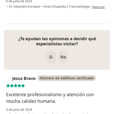
6 de junio de 2024
en opinión del 
•
Dr. Alejandro Enriquez
•
Visita Ortopedia y Traumatología
•
Reportar
¿Te ayudan las opiniones a decidir qué
especialistas visitar?
Si
No
Jesus Bravo
Número de teléfono verificado
J
Excelente profesionalismo y atención con
mucha calidez humana.
6 de junio de 2024
en opinión del 