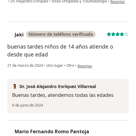
•
Dr. Alejandro Enriquez
•
Visita Ortopedia y Traumatología
•
Reportar
Jaki
Número de teléfono verificado
J
buenas tardes niños de 14 años atiende o
desde que edad
en opinión del usuario Jaki
21 de marzo de 2024
•
otro lugar
•
Otro
•
Reportar
Dr. José Alejandro Enríquez Villarreal
Buenas tardes, atendemos todas las edades
6 de junio de 2024
Mario Fernando Romo Pantoja
M