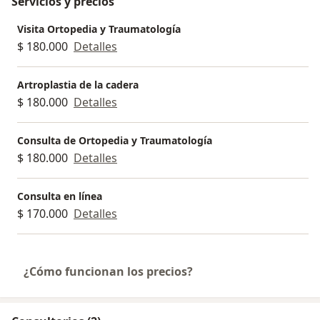
Servicios y precios
atención de calidad y personalmente busco resolver
de la manera clara su patología.
Visita Ortopedia y Traumatología
$ 180.000
Detalles
Artroplastia de la cadera
$ 180.000
Detalles
Consulta de Ortopedia y Traumatología
$ 180.000
Detalles
Consulta en línea
$ 170.000
Detalles
¿Cómo funcionan los precios?