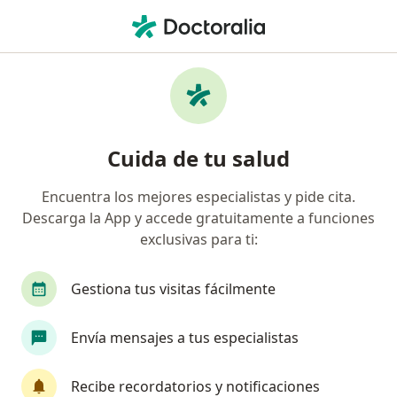
Men
¿Qué estás buscando?
Página De Inicio
Enfermedades
Codo De Tenista
Codo de tenista - Información,
Cuida de tu salud
expertos y preguntas frecuentes
Encuentra los mejores especialistas y pide cita.
Descarga la App y accede gratuitamente a funciones
exclusivas para ti:
Información
Pregunta al Experto
Gestiona tus visitas fácilmente
Envía mensajes a tus especialistas
No descuides tu salud
Escoge la consulta en línea para empezar o
Recibe recordatorios y notificaciones