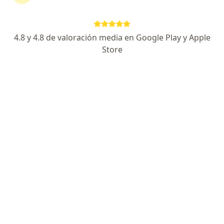
continuar tu tratamiento sin salir de casa. Si lo
necesitas, también puedes reservar una cita
presencial.
4.8 y 4.8 de valoración media en Google Play y Apple
Store
Mostrar especialistas
¿Cómo funciona?
Expertos en codo de tenista
Maria Carolina Fernandez del
Portillo
Ortopedista y traumatólogo
Usaquen