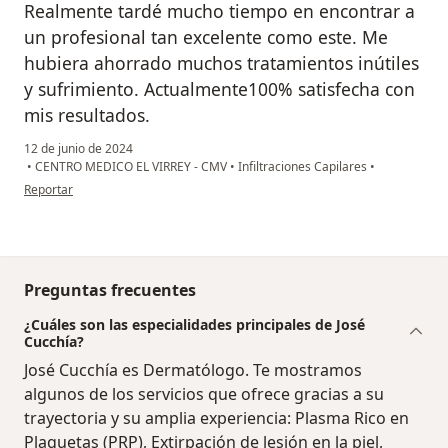
Realmente tardé mucho tiempo en encontrar a
un profesional tan excelente como este. Me
hubiera ahorrado muchos tratamientos inútiles
y sufrimiento. Actualmente100% satisfecha con
mis resultados.
12 de junio de 2024
•
CENTRO MEDICO EL VIRREY - CMV
•
Infiltraciones Capilares
•
en opinión del usuario Pilar Gómez
Reportar
Preguntas frecuentes
¿Cuáles son las especialidades principales de José
Cucchía?
José Cucchía es Dermatólogo. Te mostramos
algunos de los servicios que ofrece gracias a su
trayectoria y su amplia experiencia: Plasma Rico en
Plaquetas (PRP), Extirpación de lesión en la piel,