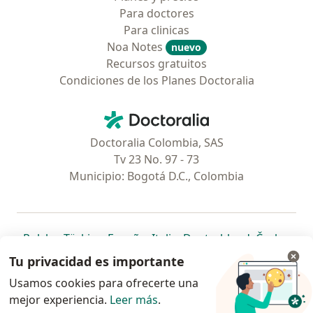
Para doctores
Para clinicas
Noa Notes
nuevo
Recursos gratuitos
Condiciones de los Planes Doctoralia
Contacto
Doctoralia - Página de inicio
Doctoralia Colombia, SAS
Tv 23 No. 97 - 73
Municipio: Bogotá D.C., Colombia
se abre en una nueva pestaña
se abre en una nueva pestaña
se abre en una nueva pestaña
se abre en una nueva pes
se abre en 
se a
Polska
,
Türkiye
,
España
,
Italia
,
Deutschland
,
Česko
,
se abre en una nueva pestaña
se abre en una nueva pestaña
se abre en una nueva pestaña
se abre en una nueva p
se abre en 
se abr
Portugal
,
México
,
Chile
,
Brasil
,
Argentina
,
Perú
,
Tu privacidad es importante
se abre en una nueva pe
Colombia
Usamos cookies para ofrecerte una
mejor experiencia.
www.doctoralia.co © 2026 - Encuentra tu
Leer más
.