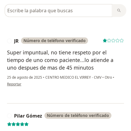
Busca en opiniones
JR
Número de teléfono verificado
J
Super impuntual, no tiene respeto por el
tiempo de uno como paciente...lo atiende a
uno despues de mas de 45 minutos
25 de agosto de 2025
•
CENTRO MEDICO EL VIRREY - CMV
•
Otro
•
en opinión del usuario JR
Reportar
Pilar Gómez
Número de teléfono verificado
P