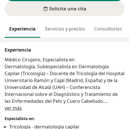
Solicita una cita
Experiencia
Servicios y precios
Consultorios
Experiencia
Médico Cirujano, Especialista en
Dermatología, Subespecialista en Dermatología
Capilar (Tricología) – Docente de Tricología del Hospital
Universitario Ramón y Cajal (Madrid, España) y de la
Universidad de Alcalá (UAH) – Conferencista
Internacional sobre el Diagnóstico y Tratamiento de
las Enfermedades del Pelo y Cuero Cabelludo.
Acerca de mí
Miembro de la Asociación Colombiana de
ver más
Dermatología (ASOCOLDERMA) y del Grupo Español
Especialista en:
de Tricología (GET) de la Asociación Española de
Tricología - dermatología capilar
Dermatología y Venereología (AEDV).