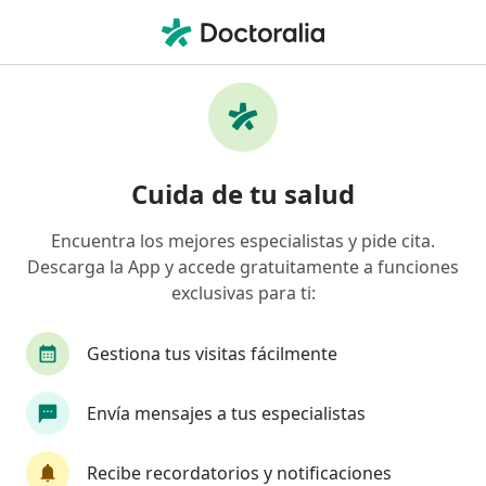
Men
Infiltraciones Capilares • Bogotá, Cundinamarca
Filtros
• 1
Seguro
Mapa
Especialistas en Infiltraciones Capilares
Cuida de tu salud
Bogotá
Encuentra los mejores especialistas y pide cita.
Descarga la App y accede gratuitamente a funciones
¿Qué especialidad estás buscando?
exclusivas para ti:
Dermatólogo
Médico estético
Médico gen
Gestiona tus visitas fácilmente
Envía mensajes a tus especialistas
Recibe recordatorios y notificaciones