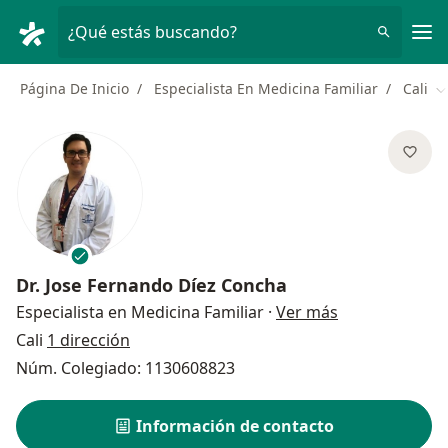
Men
¿Qué estás buscando?
Página De Inicio
Especialista En Medicina Familiar
Cali
C
Dr.
Jose Fernando Díez Concha
sobre las espe
Especialista en Medicina Familiar
·
Ver más
Cali
1 dirección
Núm. Colegiado: 1130608823
Información de contacto