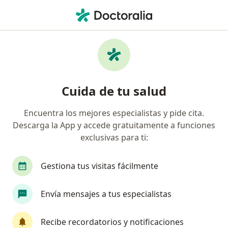
Men
Especialista En Medicina Familiar • Palmira, Valle del Cauca
Filtros
Seguro
Mapa
Especialistas en medicina familiar en
Cuida de tu salud
Palmira
Encuentra los mejores especialistas y pide cita.
Descarga la App y accede gratuitamente a funciones
¿Cuál es tu compañía aseguradora?
exclusivas para ti:
Gestiona tus visitas fácilmente
Envía mensajes a tus especialistas
Recibe recordatorios y notificaciones