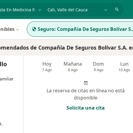
dad, enfermedad o nombre
p. ej. Bogotá
nibles
Seguro:
Compañía De Seguros Bolívar S.
comendados de Compañía De Seguros Bolívar S.A. en
llo
Hoy
Mañana
Dom
Lun
7 Ago
8 Ago
9 Ago
10 Ago
amiliar
La reserva de citas en línea no está
disponible
Solicita una cita
.