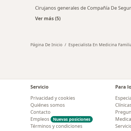
Cirujanos generales de Compañía De Seguros
Ver más (5)
Más en esta categoría: Otros especi
Página De Inicio
Especialista En Medicina Famili
Servicio
Para l
Privacidad y cookies
Especia
Quiénes somos
Clínica
Contacto
Pregun
Empleos
Medic
Nuevas posiciones
Términos y condiciones
Servici