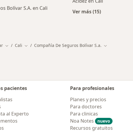
Acidez en Cali
 Bolívar S.A. en Cali
Ver más (15)
Más en esta catego
alistas de Compañía De Seguros Bolívar S.A.
ar
Cali
Compañía De Seguros Bolívar S.a.
Cambiar de ciudad
Cambiar de ciudad
Cambiar de ci
os pacientes
Para profesionales
listas
Planes y precios
s
Para doctores
ta al Experto
Para clinicas
amentos
Noa Notes
nuevo
os
Recursos gratuitos