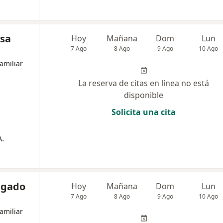
ssa
Hoy
Mañana
Dom
Lun
7 Ago
8 Ago
9 Ago
10 Ago
amiliar
La reserva de citas en línea no está
disponible
Solicita una cita
.
lgado
Hoy
Mañana
Dom
Lun
7 Ago
8 Ago
9 Ago
10 Ago
amiliar