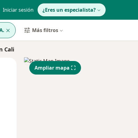
Iniciar sesión
¿Eres un especialista?
A.
Más filtros
 Cali
Mar
Mié
Jue
Ampliar mapa
11 Ago
12 Ago
13 Ago