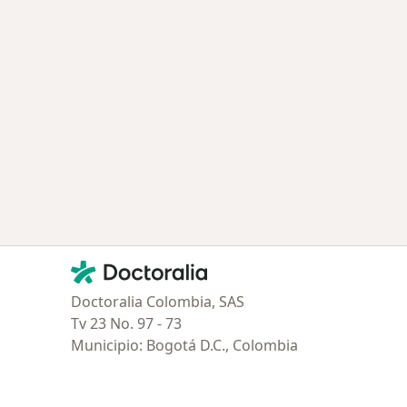
ría: Enfermedades más tratadas
udad
Contacto
Doctoralia - Página de inicio
Doctoralia Colombia, SAS
Tv 23 No. 97 - 73
Municipio: Bogotá D.C., Colombia