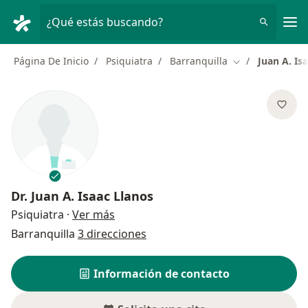
Men
¿Qué estás buscando?
Página De Inicio
Psiquiatra
Barranquilla
Juan A. Is
Cambiar de ciu
Dr.
Juan A. Isaac Llanos
sobre las especializaciones
Psiquiatra
·
Ver más
Barranquilla
3 direcciones
Información de contacto