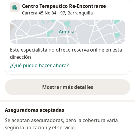
Centro Terapeutico Re-Encontrarse
Carrera 45 No 84-197,
Barranquilla
Ampliar
se abre en una nueva pestañ
Disponibilidad
Este especialista no ofrece reserva online en esta
dirección
¿Qué puedo hacer ahora?
Mostrar más detalles
sobre la dirección
Aseguradoras aceptadas
Se aceptan aseguradoras, pero la cobertura varía
según la ubicación y el servicio.