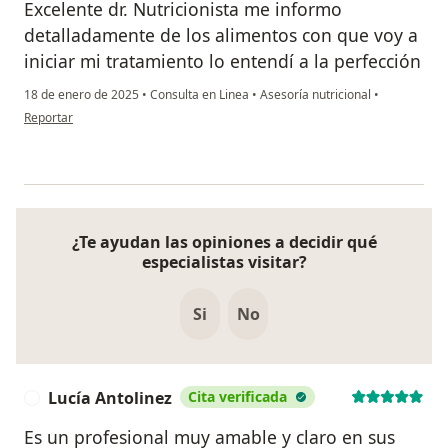
Excelente dr. Nutricionista me informo
detalladamente de los alimentos con que voy a
iniciar mi tratamiento lo entendí a la perfección
18 de enero de 2025
•
Consulta en Linea
•
Asesoría nutricional
•
en opinión del usuario Okaira Forbes
Reportar
¿Te ayudan las opiniones a decidir qué
especialistas visitar?
Si
No
Lucía Antolinez
Cita verificada
L
Es un profesional muy amable y claro en sus