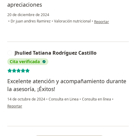
apreciaciones
20 de diciembre de 2024
en opinión del usuario Lu
•
Dr juan andres Ramirez
•
Valoración nutricional
•
Reportar
Jhulied Tatiana Rodríguez Castillo
J
Cita verificada
Excelente atención y acompañamiento durante
la asesoría, ¡Éxitos!
14 de octubre de 2024
•
Consulta en Linea
•
Consulta en línea
•
en opinión del usuario Jhulied Tatiana Rodríguez Castillo
Reportar