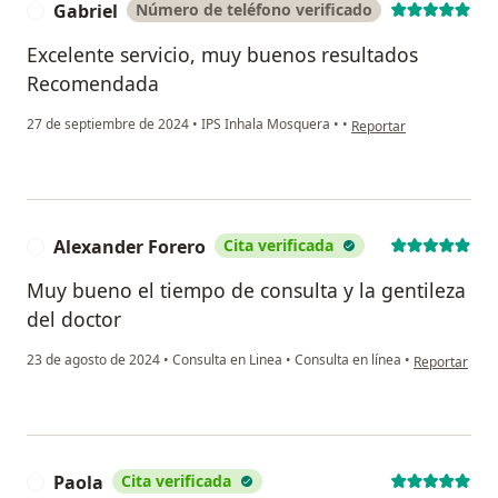
Gabriel
Número de teléfono verificado
G
Excelente servicio, muy buenos resultados
Recomendada
en opinión del usuario 
27 de septiembre de 2024
•
IPS Inhala Mosquera
•
•
Reportar
Alexander Forero
Cita verificada
A
Muy bueno el tiempo de consulta y la gentileza
del doctor
en opinión de
23 de agosto de 2024
•
Consulta en Linea
•
Consulta en línea
•
Reportar
Paola
Cita verificada
P