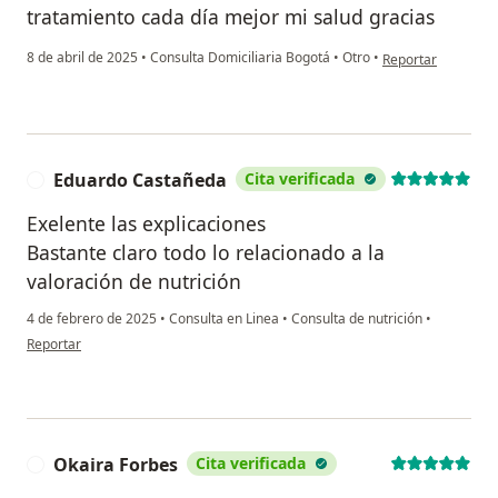
tratamiento cada día mejor mi salud gracias
en opinión del usu
8 de abril de 2025
•
Consulta Domiciliaria Bogotá
•
Otro
•
Reportar
Eduardo Castañeda
Cita verificada
E
Exelente las explicaciones
Bastante claro todo lo relacionado a la
valoración de nutrición
4 de febrero de 2025
•
Consulta en Linea
•
Consulta de nutrición
•
en opinión del usuario Eduardo Castañeda
Reportar
Okaira Forbes
Cita verificada
O