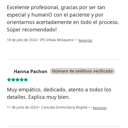
Excelente profesional, gracias por ser tan
especial y humanO con el paciente y por
orientarnos acertadamente en todo el proceso.
Súper recomendado!
en opinión del usuario Paola
18 de julio de 2024
•
IPS Inhala Mosquera
•
•
Reportar
Hanna Pachon
Número de teléfono verificado
H
Muy empático, dedicado, atento a todos los
detalles. Explica muy bien.
en opinión del usuar
11 de junio de 2024
•
Consulta Domiciliaria Bogotá
•
•
Reportar