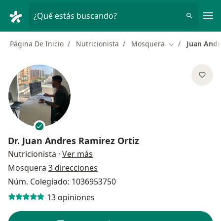
Men
¿Qué estás buscando?
Página De Inicio
Nutricionista
Mosquera
Juan Andr
Cambiar de ciu
Dr.
Juan Andres Ramirez Ortiz
sobre las especializaciones
Nutricionista
·
Ver más
Mosquera
3 direcciones
Núm. Colegiado: 1036953750
13 opiniones