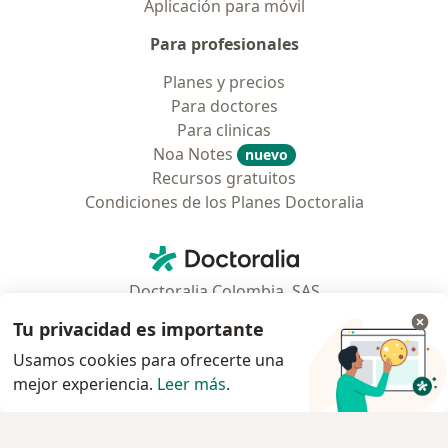
Aplicación para móvil
Para profesionales
Planes y precios
Para doctores
Para clinicas
Noa Notes
nuevo
Recursos gratuitos
Condiciones de los Planes Doctoralia
Contacto
Doctoralia - Página de inicio
Doctoralia Colombia, SAS
Tv 23 No. 97 - 73
Tu privacidad es importante
Municipio: Bogotá D.C., Colombia
Usamos cookies para ofrecerte una
mejor experiencia.
Leer más
.
se abre en una nueva pestaña
se abre en una nueva pestaña
se abre en una nueva pestaña
se abre en una nueva pes
se abre en 
se a
Polska
,
Türkiye
,
España
,
Italia
,
Deutschland
,
Česko
,