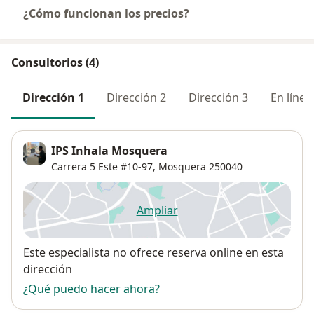
¿Cómo funcionan los precios?
Consultorios (4)
Dirección 1
Dirección 2
Dirección 3
En línea
IPS Inhala Mosquera
Carrera 5 Este #10-97,
Mosquera
250040
Ampliar
se abre en una nueva pestañ
Disponibilidad
Este especialista no ofrece reserva online en esta
dirección
¿Qué puedo hacer ahora?