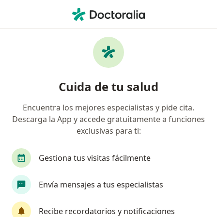
Men
Nutricionista • Zipaquirá, Cundinamarca
Filtros
Seguro
Mapa
Nutricionistas en Zipaquirá
Cuida de tu salud
Encuentra los mejores especialistas y pide cita.
¿Cuál es tu compañía aseguradora?
Descarga la App y accede gratuitamente a funciones
exclusivas para ti:
Gestiona tus visitas fácilmente
Envía mensajes a tus especialistas
Recibe recordatorios y notificaciones
Dra. Dorian Patricia Lugo Gil