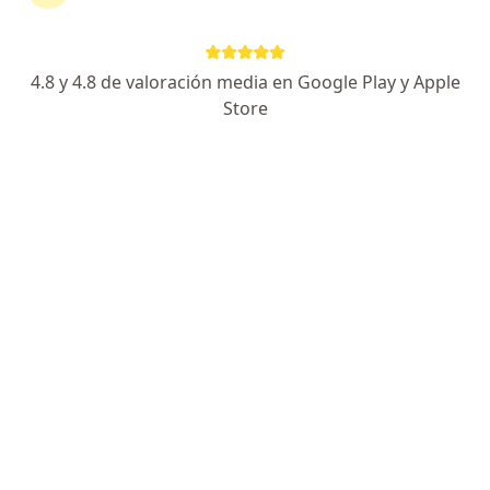
Nutricionista
7 opiniones
4.8 y 4.8 de valoración media en Google Play y Apple
Dirección
En línea
Store
Carrera 13 1421, Usaquen
•
Mapa
Asesoría nutricional en nutrición deportiva, adulto mayor y errores innatos del metabolismo (EIM), con atención presencial a domicilio y modalidad online.
Visita Nutrición y Dietética
$ 140.000
Este especialista no ofrece reserva de cita en línea en esta dirección.
Solicita una cita