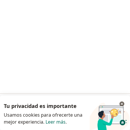
Solicita una cita
Dra. Jenny Arias
·
Ver más
Nutricionista
99 opiniones
Asesoría nutricional online
$ 150.000
Tu privacidad es importante
Ir a la app
Este especialista no ofrece reserva de cita en línea en esta dirección.
Usamos cookies para ofrecerte una
mejor experiencia.
Leer más
.
Solicita una cita
Continuar en el navegador