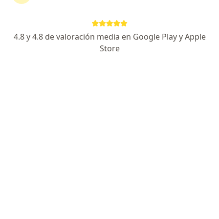
·
Ver más
Nutricionista
16 opiniones
4.8 y 4.8 de valoración media en Google Play y Apple
Dirección
En línea
Store
Tunja
•
Mapa
CONSULTA A DOMICILIO EN TUNJA
Visita Nutrición y Dietética
desde $ 150.000
Este especialista no ofrece reserva de cita en línea en esta dirección.
Solicita una cita