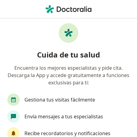
Men
Nutricionista • Tunja, Boyacá
Filtros
Seguro
Mapa
Nutricionistas en Tunja
Cuida de tu salud
Encuentra los mejores especialistas y pide cita.
¿Cuál es tu compañía aseguradora?
Descarga la App y accede gratuitamente a funciones
exclusivas para ti:
Gestiona tus visitas fácilmente
Envía mensajes a tus especialistas
Recibe recordatorios y notificaciones
Prof. Julieth Camila Perico Torres