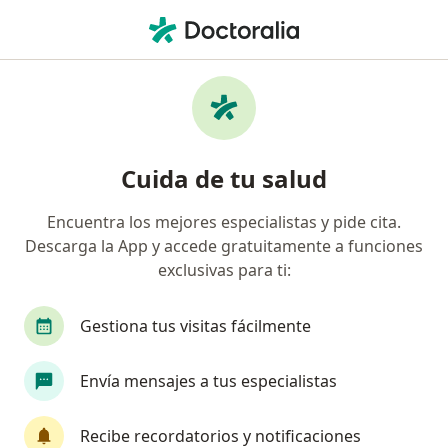
Men
Nutricionista • Mosquera, Cundinamarca
Filtros
Seguro
Mapa
Nutricionistas en Mosquera
Cuida de tu salud
Encuentra los mejores especialistas y pide cita.
¿Cuál es tu compañía aseguradora?
Descarga la App y accede gratuitamente a funciones
Axa Colpatria Medicina Prepagada S.A.
exclusivas para ti:
Gestiona tus visitas fácilmente
Envía mensajes a tus especialistas
Recibe recordatorios y notificaciones