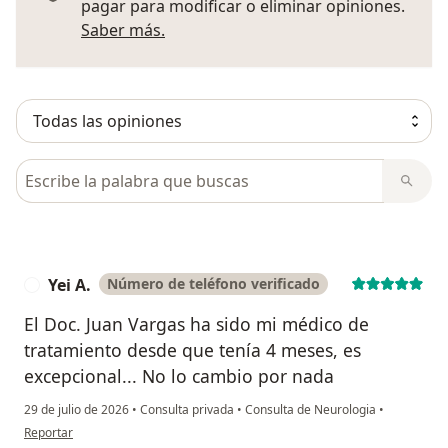
pagar para modificar o eliminar opiniones.
Más información sobre opiniones
Saber más.
Busca en opiniones
Yei A.
Número de teléfono verificado
Y
El Doc. Juan Vargas ha sido mi médico de
tratamiento desde que tenía 4 meses, es
excepcional... No lo cambio por nada
29 de julio de 2026
•
Consulta privada
•
Consulta de Neurologia
•
en opinión del usuario Yei A.
Reportar