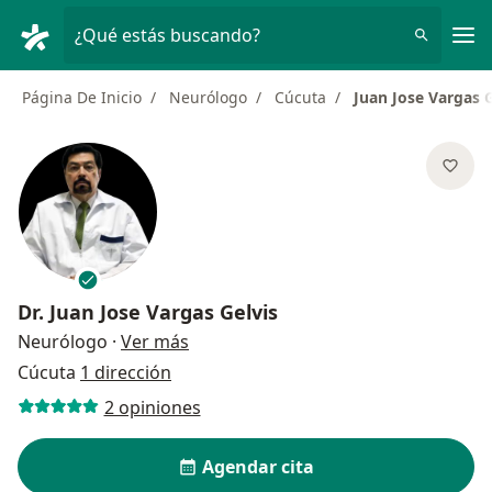
Men
¿Qué estás buscando?
Página De Inicio
Neurólogo
Cúcuta
Juan Jose Vargas G
Dr.
Juan Jose Vargas Gelvis
sobre las especializaciones
Neurólogo
·
Ver más
Cúcuta
1 dirección
2 opiniones
Agendar cita