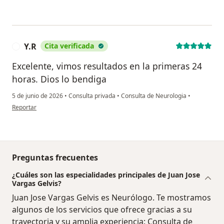
Y.R
Cita verificada
Y
Excelente, vimos resultados en la primeras 24
horas. Dios lo bendiga
5 de junio de 2026
•
Consulta privada
•
Consulta de Neurologia
•
en opinión del usuario Y.R
Reportar
Preguntas frecuentes
¿Cuáles son las especialidades principales de Juan Jose
Vargas Gelvis?
Juan Jose Vargas Gelvis es Neurólogo. Te mostramos
algunos de los servicios que ofrece gracias a su
trayectoria y su amplia experiencia: Consulta de