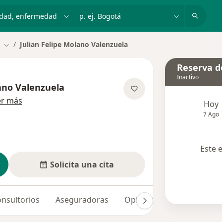
dad, enfermedad o nombre
p. ej. Bogotá
Julian Felipe Molano Valenzuela
Cambiar de ciudad
Reserva de
Inactivo
lano Valenzuela
sobre las especializaciones
er más
Hoy
7 Ago
Este 
Solicita una cita
nsultorios
Aseguradoras
Opiniones (1)
Dudas s