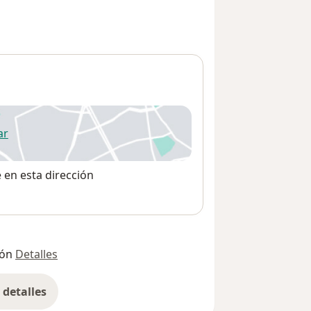
ar
 abre en una nueva pestaña
e en esta dirección
ión
Detalles
detalles
bre la dirección