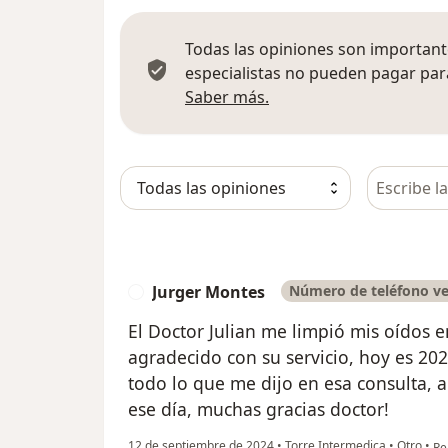
Todas las opiniones son importante
especialistas no pueden pagar para
Más información sobre
Saber más.
Busca en 
Jurger Montes
Número de teléfono ve
J
El Doctor Julian me limpió mis oídos 
agradecido con su servicio, hoy es 20
todo lo que me dijo en esa consulta, 
ese día, muchas gracias doctor!
en
12 de septiembre de 2024
•
Torre Intermedica
•
Otro
•
Re