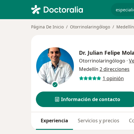
especiali
Página De Inicio
Otorrinolaringólogo
Medellín
Dr.
Julian Felipe Mo
Otorrinolaringólogo
·
V
Medellín
2 direcciones
1 opinión
Información de contacto
Experiencia
Servicios y precios
Co