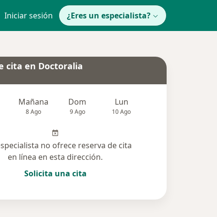
Iniciar sesión
¿Eres un especialista?
 cita en Doctoralia
Mañana
Dom
Lun
Mar
Mié
8 Ago
9 Ago
10 Ago
11 Ago
12 Ag
especialista no ofrece reserva de cita
en línea en esta dirección.
Solicita una cita
olucionadas (17)