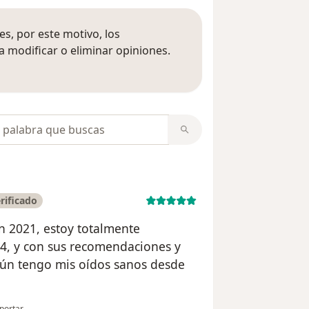
s, por este motivo, los
 modificar o eliminar opiniones.
 opiniones
opiniones
rificado
en 2021, estoy totalmente
24, y con sus recomendaciones y
aún tengo mis oídos sanos desde
 opinión del usuario Jurger Montes
portar