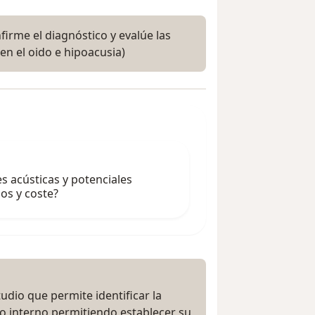
firme el diagnóstico y evalúe las
en el oido e hipoacusia)
 acústicas y potenciales
os y coste?
udio que permite identificar la
ído interno permitiendo establecer su