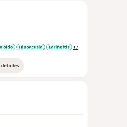
a11y_sr_more_disease
e oído
Hipoacusia
Laringitis
+7
detalles
bre la experiencia