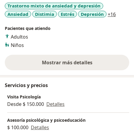
terapéutico. Reconozco que cada individuo tiene su
Trastorno mixto de ansiedad y depresión
propia concepción de la espiritualidad, ya sea a través
a11y_sr
Ansiedad
Distimia
Estrés
Depresión
+16
de la religión, la conexión con la naturaleza, la
meditación u otras prácticas espirituales. Trabajo en
Pacientes que atiendo
colaboración con mis consultantes para explorar su
espiritualidad y cómo puede ser una fuente de
Adultos
fortaleza y apoyo en su vida.
Niños
Además, tengo experiencia en el manejo de la
Mostrar más detalles
ansiedad, el estrés y los síntomas psicosomáticos.
sobre la experiencia
Entiendo que estas condiciones pueden tener un
impacto significativo en la calidad de vida de mis
Servicios y precios
consultantes. Utilizo enfoques basados en la
evidencia, como la terapia cognitivo-conductual y la
Visita Psicología
terapia de aceptación y compromiso, para ayudar a
Desde $ 150.000
Detalles
mis clientes a desarrollar habilidades de
afrontamiento efectivas, reducir la ansiedad y el
Asesoría psicológica y psicoeducación
estrés, y manejar el dolor crónico de manera más
$ 100.000
Detalles
saludable.