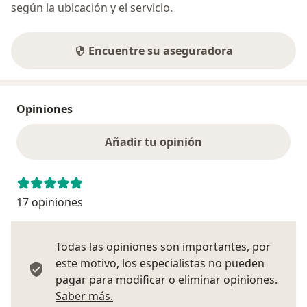
terapéuticas adecuadas. Trabajo en colaboración con
según la ubicación y el servicio.
las familias y los sistemas de apoyo para fomentar la
comunicación saludable, la resolución de conflictos y
el fortalecimiento de los vínculos familiares. Creo en la
Encuentre su aseguradora
importancia de abordar no solo los síntomas
individuales, sino también los desafíos sistémicos que
pueden estar presentes.
Opiniones
Al combinar el enfoque holístico, ofrezco a mis
Añadir tu opinión
consultantes una comprensión completa de sus
experiencias y una terapia integral que aborda los
múltiples aspectos de su bienestar emocional y
relacional.
17 opiniones
Todas las opiniones son importantes, por
este motivo, los especialistas no pueden
pagar para modificar o eliminar opiniones.
Más información sobre opiniones
Saber más.