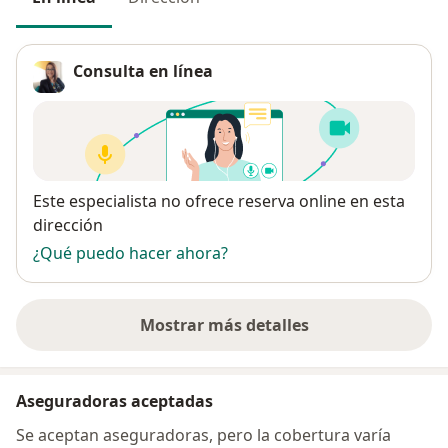
de sus familias y entornos cercanos. Entender el
funcionamiento de estos sistemas y cómo interactúan
entre sí puede proporcionar una visión más completa
Consulta en línea
de los síntomas y desafíos que mis clientes enfrentan.
Trabajo con las familias y sistemas de apoyo de mis
clientes para explorar las dinámicas relacionales, los
patrones de comunicación y los roles desempeñados
Disponibilidad
Este especialista no ofrece reserva online en esta
por cada miembro. Al hacerlo, puedo identificar cómo
dirección
estos factores pueden contribuir a los síntomas
¿Qué puedo hacer ahora?
presentados por los individuos. Reconozco que los
desafíos emocionales y mentales no ocurren en un
vacío, sino que están influenciados por las relaciones y
Mostrar más detalles
el entorno en el que una persona vive.
sobre la dirección
El enfoque sistémico familiar contextual me permite
Aseguradoras aceptadas
tener una comprensión más completa de las
necesidades de mis clientes y diseñar intervenciones
Se aceptan aseguradoras, pero la cobertura varía