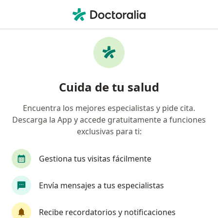
Men
Fobia Específica O Simple • Pereira, Risaralda
Filtros
• 1
Seguro
Mapa
Especialistas en Fobia específica o simple en
Cuida de tu salud
Pereira
Encuentra los mejores especialistas y pide cita.
Descarga la App y accede gratuitamente a funciones
¿Qué especialidad estás buscando?
exclusivas para ti:
Psicólogo
Psiquiatra
Sexólogo
Psiqui
Gestiona tus visitas fácilmente
Envía mensajes a tus especialistas
Recibe recordatorios y notificaciones