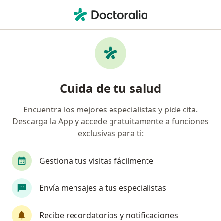
Men
Distimia • Pereira, Risaralda
Filtros
• 1
Seguro
Mapa
Especialistas en Distimia en Pereira
Cuida de tu salud
Encuentra los mejores especialistas y pide cita.
¿Qué especialidad estás buscando?
Descarga la App y accede gratuitamente a funciones
Psicólogo
Psiquiatra
Psiquiatra infantil
exclusivas para ti:
Gestiona tus visitas fácilmente
Envía mensajes a tus especialistas
Recibe recordatorios y notificaciones