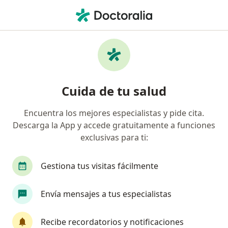
Men
Baja Autoestima • Pereira, Risaralda
Filtros
• 1
Seguro
Mapa
Especialistas en Baja autoestima en Pereira
Cuida de tu salud
Encuentra los mejores especialistas y pide cita.
¿Qué especialidad estás buscando?
Descarga la App y accede gratuitamente a funciones
Psicólogo
Sexólogo
Psiquiatra
Neuro
exclusivas para ti:
Gestiona tus visitas fácilmente
Envía mensajes a tus especialistas
Recibe recordatorios y notificaciones