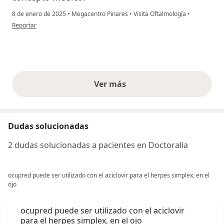
8 de enero de 2025
•
Megacentro Pinares
•
Visita Oftalmología
•
en opinión del usuario Jimena Ríos
Reportar
Ver más
opiniones anteriores
Dudas solucionadas
2 dudas solucionadas a pacientes en Doctoralia
ocupred puede ser utilizado con el aciclovir para el herpes simplex, en el
ojo
ocupred puede ser utilizado con el aciclovir
para el herpes simplex, en el ojo