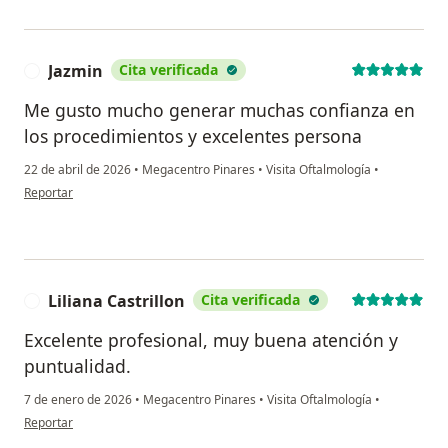
Jazmin
Cita verificada
J
Me gusto mucho generar muchas confianza en
los procedimientos y excelentes persona
22 de abril de 2026
•
Megacentro Pinares
•
Visita Oftalmología
•
en opinión del usuario Jazmin
Reportar
Liliana Castrillon
Cita verificada
L
Excelente profesional, muy buena atención y
puntualidad.
7 de enero de 2026
•
Megacentro Pinares
•
Visita Oftalmología
•
en opinión del usuario Liliana Castrillon
Reportar