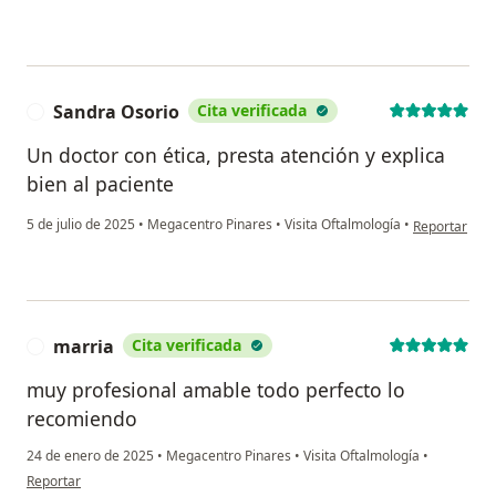
Sandra Osorio
Cita verificada
S
Un doctor con ética, presta atención y explica
bien al paciente
en opinión de
5 de julio de 2025
•
Megacentro Pinares
•
Visita Oftalmología
•
Reportar
marria
Cita verificada
M
muy profesional amable todo perfecto lo
recomiendo
24 de enero de 2025
•
Megacentro Pinares
•
Visita Oftalmología
•
en opinión del usuario marria
Reportar