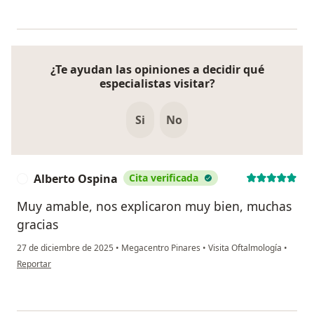
¿Te ayudan las opiniones a decidir qué
especialistas visitar?
Si
No
Alberto Ospina
Cita verificada
A
Muy amable, nos explicaron muy bien, muchas
gracias
27 de diciembre de 2025
•
Megacentro Pinares
•
Visita Oftalmología
•
en opinión del usuario Alberto Ospina
Reportar