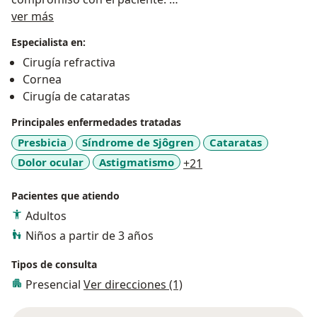
Acerca de mí
El doctor cuenta experiencia certificada en cirugía
ver más
refractiva y segmento anterior, con más de 1000
Especialista en:
cirugías realizadas por año.
Cirugía refractiva
Cornea
Cirugía de cataratas
Principales enfermedades tratadas
Presbicia
Síndrome de Sjôgren
Cataratas
a11y_sr_more_diseas
Dolor ocular
Astigmatismo
+21
Pacientes que atiendo
Adultos
Niños a partir de 3 años
Tipos de consulta
Presencial
Ver direcciones (1)