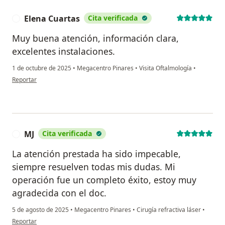
Elena Cuartas
Cita verificada
E
Muy buena atención, información clara,
excelentes instalaciones.
1 de octubre de 2025
•
Megacentro Pinares
•
Visita Oftalmología
•
en opinión del usuario Elena Cuartas
Reportar
MJ
Cita verificada
M
La atención prestada ha sido impecable,
siempre resuelven todas mis dudas. Mi
operación fue un completo éxito, estoy muy
agradecida con el doc.
5 de agosto de 2025
•
Megacentro Pinares
•
Cirugía refractiva láser
•
en opinión del usuario MJ
Reportar