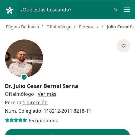
Men
¿Qué estás buscando?
Página De Inicio
Oftalmólogo
Pereira
Julio Cesar B
Cambiar de ciudad
Dr.
Julio Cesar Bernal Serna
sobre las especializaciones
Oftalmólogo
·
Ver más
Pereira
1 dirección
Núm. Colegiado: 118212-2011 8218-11
65 opiniones