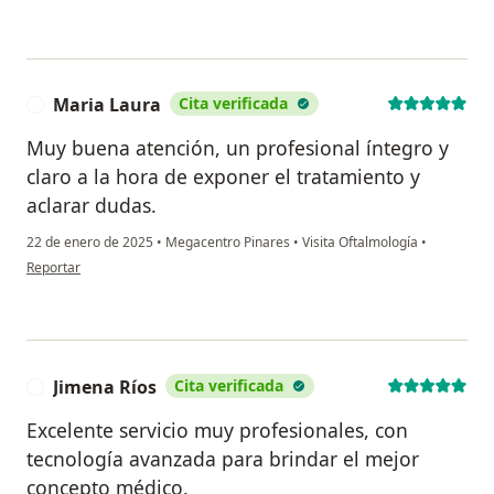
Maria Laura
Cita verificada
M
Muy buena atención, un profesional íntegro y
claro a la hora de exponer el tratamiento y
aclarar dudas.
22 de enero de 2025
•
Megacentro Pinares
•
Visita Oftalmología
•
en opinión del usuario Maria Laura
Reportar
Jimena Ríos
Cita verificada
J
Excelente servicio muy profesionales, con
tecnología avanzada para brindar el mejor
concepto médico.