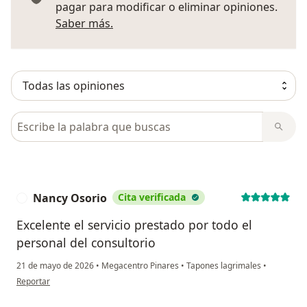
pagar para modificar o eliminar opiniones.
Más información sobre opiniones
Saber más.
Busca en opiniones
Nancy Osorio
Cita verificada
N
Excelente el servicio prestado por todo el
personal del consultorio
21 de mayo de 2026
•
Megacentro Pinares
•
Tapones lagrimales
•
en opinión del usuario Nancy Osorio
Reportar