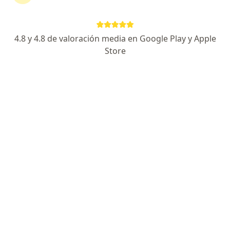
Dirección 1
Dirección 2
4.8 y 4.8 de valoración media en Google Play y Apple
Medical Center. Cerritos Mall. Vía Cerritos-Pereira. Consultorio 310., Pereira
•
Mapa
Store
Consulta Particular
Acepta Previser
Visita Oftalmología
Este especialista no ofrece reserva de cita en línea en esta dirección.
Solicita una cita
Búsquedas relacionadas
Enfermedades más tratadas
Cataratas en Pereira
Miopía en Pereira