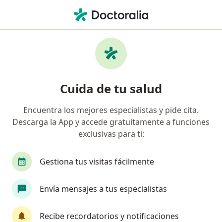
Men
Oftalmólogo • Pereira, Risaralda
Filtros
Seguro:
Previser
M
Oftalmólogos recomendados de Previser en
Cuida de tu salud
Pereira
Encuentra los mejores especialistas y pide cita.
Descarga la App y accede gratuitamente a funciones
exclusivas para ti:
Gestiona tus visitas fácilmente
Envía mensajes a tus especialistas
Dr. Francisco Javier Arango Velásquez
·
Ver más
Oftalmólogo
Recibe recordatorios y notificaciones
24 opiniones