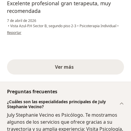
Excelente profesional gran terapeuta, muy
recomendada
7 de abril de 2026
•
Vista Azul-P.H Sector B, segundo piso 2-3
•
Psicoterapia Individual
•
en opinión del usuario Jf
Reportar
Ver más
opiniones anteriores
Preguntas frecuentes
¿Cuáles son las especialidades principales de July
Stephanie Vecino?
July Stephanie Vecino es Psicólogo. Te mostramos
algunos de los servicios que ofrece gracias a su
trayectoria y su amplia experiencia: Visita Psicología,