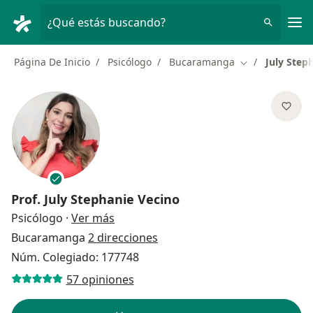
Men
¿Qué estás buscando?
Página De Inicio
Psicólogo
Bucaramanga
July Step
Cambiar de ciu
Prof.
July Stephanie Vecino
sobre las especializaciones
Psicólogo
·
Ver más
Bucaramanga
2 direcciones
Núm. Colegiado: 177748
57 opiniones