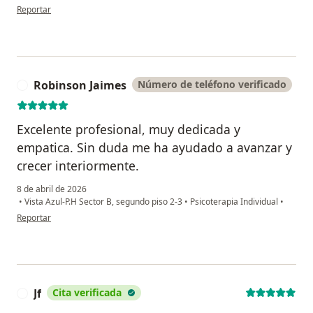
en opinión del usuario CS
Reportar
Robinson Jaimes
Número de teléfono verificado
R
Excelente profesional, muy dedicada y
empatica. Sin duda me ha ayudado a avanzar y
crecer interiormente.
8 de abril de 2026
•
Vista Azul-P.H Sector B, segundo piso 2-3
•
Psicoterapia Individual
•
en opinión del usuario Robinson Jaimes
Reportar
Jf
Cita verificada
J