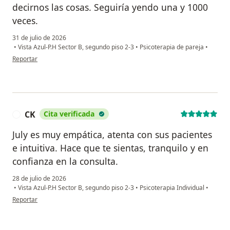
decirnos las cosas. Seguiría yendo una y 1000
veces.
31 de julio de 2026
•
Vista Azul-P.H Sector B, segundo piso 2-3
•
Psicoterapia de pareja
•
en opinión del usuario Laura Marcela
Reportar
CK
Cita verificada
C
July es muy empática, atenta con sus pacientes
e intuitiva. Hace que te sientas, tranquilo y en
confianza en la consulta.
28 de julio de 2026
•
Vista Azul-P.H Sector B, segundo piso 2-3
•
Psicoterapia Individual
•
en opinión del usuario CK
Reportar