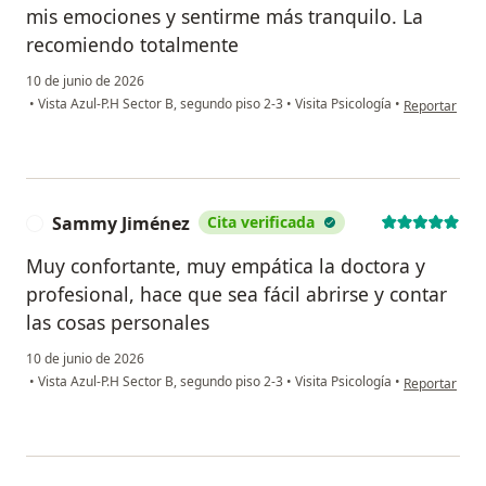
mis emociones y sentirme más tranquilo. La
recomiendo totalmente
10 de junio de 2026
en opinión de
•
Vista Azul-P.H Sector B, segundo piso 2-3
•
Visita Psicología
•
Reportar
Sammy Jiménez
Cita verificada
S
Muy confortante, muy empática la doctora y
profesional, hace que sea fácil abrirse y contar
las cosas personales
10 de junio de 2026
en opinión d
•
Vista Azul-P.H Sector B, segundo piso 2-3
•
Visita Psicología
•
Reportar