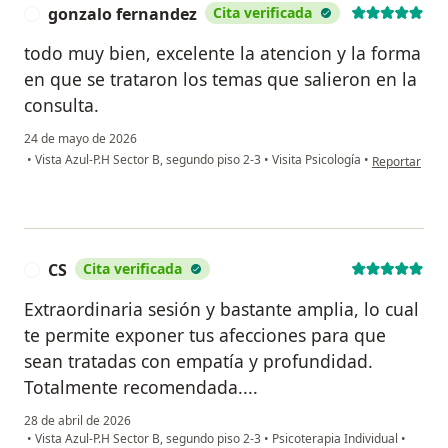
gonzalo fernandez
Cita verificada
G
todo muy bien, excelente la atencion y la forma
en que se trataron los temas que salieron en la
consulta.
24 de mayo de 2026
en opinión de
•
Vista Azul-P.H Sector B, segundo piso 2-3
•
Visita Psicología
•
Reportar
CS
Cita verificada
C
Extraordinaria sesión y bastante amplia, lo cual
te permite exponer tus afecciones para que
sean tratadas con empatía y profundidad.
Totalmente recomendada....
28 de abril de 2026
•
Vista Azul-P.H Sector B, segundo piso 2-3
•
Psicoterapia Individual
•