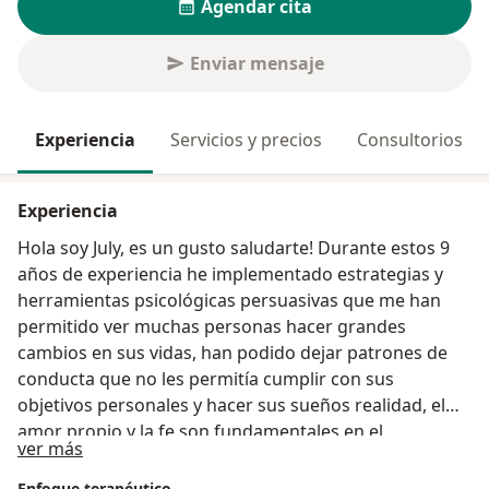
Agendar cita
Enviar mensaje
Experiencia
Servicios y precios
Consultorios
Experiencia
Hola soy July, es un gusto saludarte! Durante estos 9
años de experiencia he implementado estrategias y
herramientas psicológicas persuasivas que me han
permitido ver muchas personas hacer grandes
cambios en sus vidas, han podido dejar patrones de
conducta que no les permitía cumplir con sus
objetivos personales y hacer sus sueños realidad, el
amor propio y la fe son fundamentales en el
Acerca de mí
ver más
desarrollo individual, en pareja y a nivel social.
Empecemos juntos a cambiar desde adentro!
Enfoque terapéutico