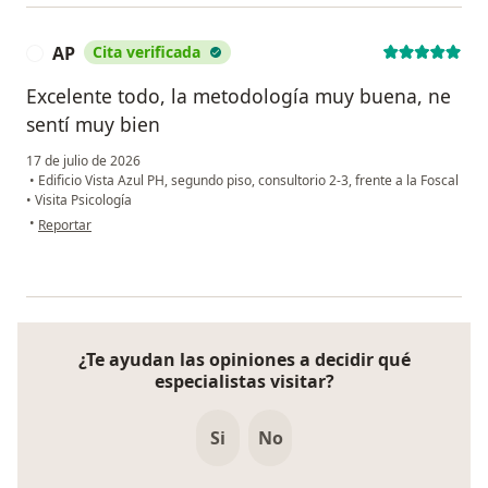
AP
Cita verificada
A
Excelente todo, la metodología muy buena, ne
sentí muy bien
17 de julio de 2026
•
Edificio Vista Azul PH, segundo piso, consultorio 2-3, frente a la Foscal
•
Visita Psicología
en opinión del usuario AP
•
Reportar
¿Te ayudan las opiniones a decidir qué
especialistas visitar?
Si
No