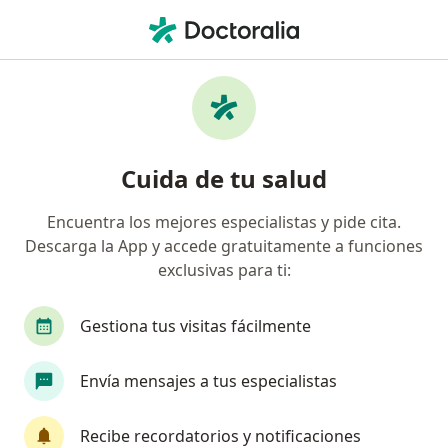
Men
Depresión • Floridablanca, Santander
Filtros
• 1
Seguro
Mapa
Especialistas en Depresión en Floridablanca
Cuida de tu salud
Encuentra los mejores especialistas y pide cita.
¿Qué especialidad estás buscando?
Descarga la App y accede gratuitamente a funciones
Psicólogo
Psiquiatra
Cirujano general
exclusivas para ti:
Gestiona tus visitas fácilmente
Envía mensajes a tus especialistas
Recibe recordatorios y notificaciones