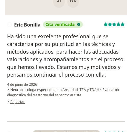
Si
No
Eric Bonilla
Cita verificada
E
Ha sido una excelente profesional que se
caracteriza por su pulcritud en las técnicas y
métodos aplicados, para hacer las adecuadas
valoraciones y acompañamientos en el proceso
que hemos llevado. Estamos muy motivados y
pensamos continuar el proceso con ella.
4 de junio de 2026
•
Neuropsicologa especialista en Ansiedad, TEA y TDAH
•
Evaluación
diagnostica del trastorno del espectro autista
en opinión del usuario Eric Bonilla
•
Reportar