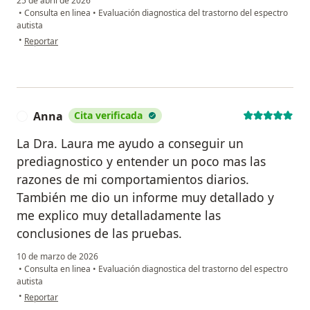
25 de abril de 2026
•
Consulta en linea
•
Evaluación diagnostica del trastorno del espectro
autista
en opinión del usuario Sofia
•
Reportar
Anna
Cita verificada
A
La Dra. Laura me ayudo a conseguir un
prediagnostico y entender un poco mas las
razones de mi comportamientos diarios.
También me dio un informe muy detallado y
me explico muy detalladamente las
conclusiones de las pruebas.
10 de marzo de 2026
•
Consulta en linea
•
Evaluación diagnostica del trastorno del espectro
autista
en opinión del usuario Anna
•
Reportar