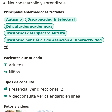
Neurodesarrollo y aprendizaje
También realizo intervenciones especializadas para
Principales enfermedades tratadas
personas dentro del espectro autista, TDAH y otros
Autismo
Discapacidad Intelectual
trastornos del neurodesarrollo.
Dificultades académicas
Trastornos del Espectro Autista
Cuento con más de 10 años de experiencia, reforzada
Trastorno por Déficit de Atención e Hiperactividad
por mis diversos estudios en Francia, Canadá, España
a11y_sr_more_diseases
y Colombia.
+6
Pacientes que atiendo
Experiencia en evaluaciones de eficiencia cognitiva:
(WISC V, WAIS IV, K-ABC 2, PEP-3, NEPPSY II,)
Adultos
Niños
Funcionales: (Vineland, ABLLS,EFI, TTAP,COMVOOR,
Tipos de consulta
Tea-ch)
Presencial
Ver direcciones (2)
Diagnóstico: ( ADOS-2, ADI-R, M-CHAT,CARS, etc)
Videoconsulta
Ver calendario en línea
Miembro de la Asociación autismo europa y miembro
Fotos y videos