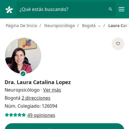
Men
¿Qué estás buscando?
Página De Inicio
Neuropsicólogo
Bogotá
Laura Cata
Cambiar de ciu
Dra.
Laura Catalina Lopez
sobre las especializaciones
Neuropsicólogo
·
Ver más
Bogotá
2 direcciones
Núm. Colegiado: 126094
49 opiniones