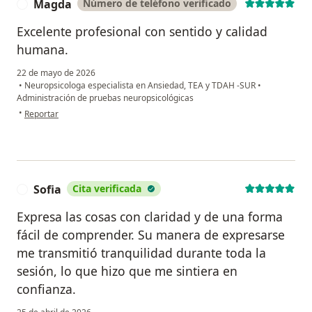
Magda
Número de teléfono verificado
M
Excelente profesional con sentido y calidad
humana.
22 de mayo de 2026
•
Neuropsicologa especialista en Ansiedad, TEA y TDAH -SUR
•
Administración de pruebas neuropsicológicas
en opinión del usuario Magda
•
Reportar
Sofia
Cita verificada
S
Expresa las cosas con claridad y de una forma
fácil de comprender. Su manera de expresarse
me transmitió tranquilidad durante toda la
sesión, lo que hizo que me sintiera en
confianza.