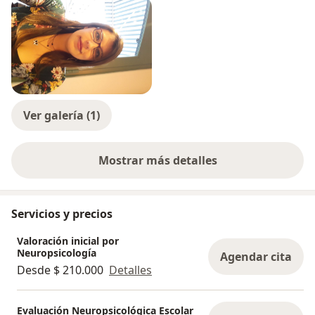
honorario de la liga colombia de autismo.
Mi experiencia internacional y varios contextos
culturales y en otros idiomas ( Español/francés), me
permiten tener un abordaje complementario a las
dificultades de cada paciente.
Ver galería (1)
Mostrar más detalles
sobre la experiencia
Servicios y precios
Valoración inicial por
Neuropsicología
Agendar cita
Desde $ 210.000
Detalles
Evaluación Neuropsicológica Escolar