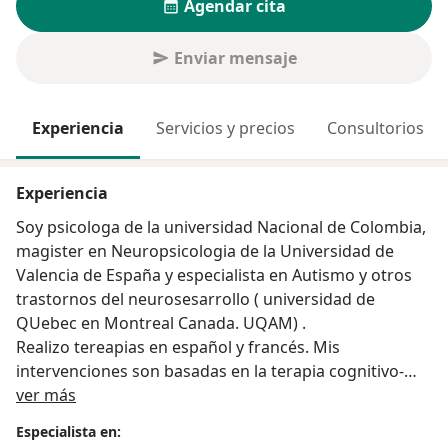
Agendar cita
Enviar mensaje
Experiencia
Servicios y precios
Consultorios
Experiencia
Soy psicologa de la universidad Nacional de Colombia,
magister en Neuropsicologia de la Universidad de
Valencia de España y especialista en Autismo y otros
trastornos del neurosesarrollo ( universidad de
QUebec en Montreal Canada. UQAM) .
Realizo tereapias en español y francés. Mis
intervenciones son basadas en la terapia cognitivo-
Acerca de mí
conductual (TCC) muy eficaz en personas con
ver más
problemas emocionales, ansiedad, depresió, estrés,
Especialista en:
entre otros..