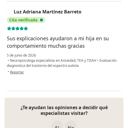
Luz Adriana Martínez Barreto
L
Cita verificada
Sus explicaciones ayudaron a mi hija en su
comportamiento muchas gracias
5 de junio de 2026
•
Neuropsicologa especialista en Ansiedad, TEA y TDAH
•
Evaluación
diagnostica del trastorno del espectro autista
en opinión del usuario Luz Adriana Martínez Barreto
•
Reportar
¿Te ayudan las opiniones a decidir qué
especialistas visitar?