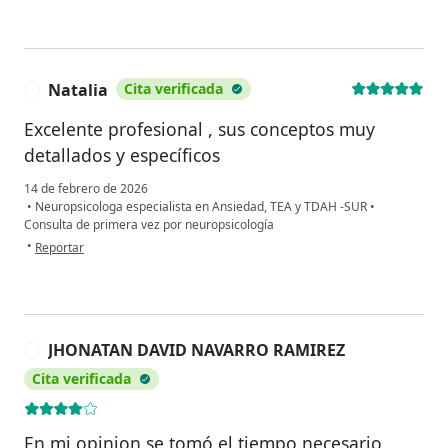
Natalia
Cita verificada
N
Excelente profesional , sus conceptos muy
detallados y específicos
14 de febrero de 2026
•
Neuropsicologa especialista en Ansiedad, TEA y TDAH -SUR
•
Consulta de primera vez por neuropsicología
en opinión del usuario Natalia
•
Reportar
JHONATAN DAVID NAVARRO RAMIREZ
J
Cita verificada
En mi opinion se tomó el tiempo necesario