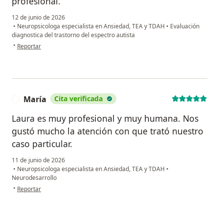
profesional.
12 de junio de 2026
•
Neuropsicologa especialista en Ansiedad, TEA y TDAH
•
Evaluación
diagnostica del trastorno del espectro autista
en opinión del usuario Gia.
•
Reportar
María
Cita verificada
M
Laura es muy profesional y muy humana. Nos
gustó mucho la atención con que trató nuestro
caso particular.
11 de junio de 2026
•
Neuropsicologa especialista en Ansiedad, TEA y TDAH
•
Neurodesarrollo
en opinión del usuario María
•
Reportar