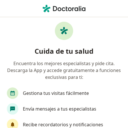
Men
Trastornos Del Aprendizaje • Bogotá, Cundinamarca
Filtros
• 1
Seguro
Mapa
Especialistas en Trastornos del aprendizaje
Cuida de tu salud
en Bogotá
Encuentra los mejores especialistas y pide cita.
Descarga la App y accede gratuitamente a funciones
¿Qué especialidad estás buscando?
exclusivas para ti:
Psicólogo
Terapeuta ocupacional
Neurops
Gestiona tus visitas fácilmente
Envía mensajes a tus especialistas
Recibe recordatorios y notificaciones