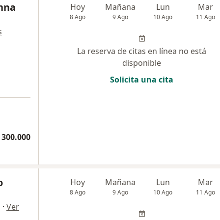
nna
Hoy
Mañana
Lun
Mar
8 Ago
9 Ago
10 Ago
11 Ago
s
La reserva de citas en línea no está
disponible
Solicita una cita
a
 300.000
o
Hoy
Mañana
Lun
Mar
8 Ago
9 Ago
10 Ago
11 Ago
·
Ver
a