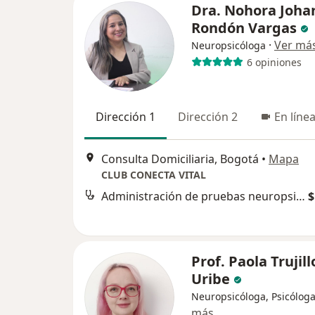
Dra. Nohora Joha
Rondón Vargas
·
Ver má
Neuropsicóloga
6 opiniones
Dirección 1
Dirección 2
En líne
Consulta Domiciliaria, Bogotá
•
Mapa
CLUB CONECTA VITAL
Administración de pruebas neuropsicológicas
$
Prof. Paola Trujill
Uribe
Neuropsicóloga, Psicólog
más