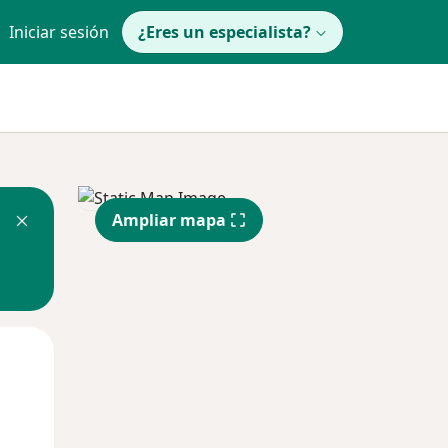
Iniciar sesión
¿Eres un especialista?
Ampliar mapa
Mié
Jue
Vie
12 Ago
13 Ago
14 Ago