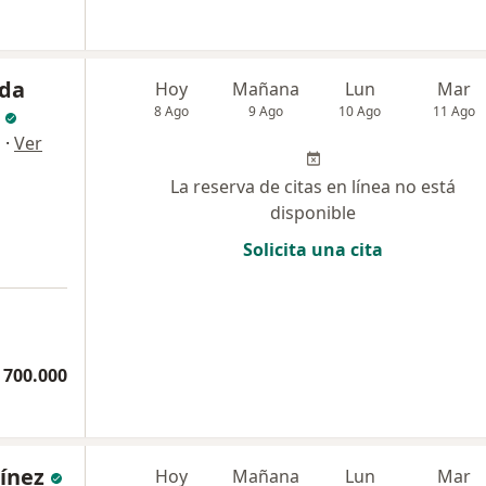
nda
Hoy
Mañana
Lun
Mar
8 Ago
9 Ago
10 Ago
11 Ago
·
Ver
a
La reserva de citas en línea no está
disponible
Solicita una cita
 700.000
ínez
Hoy
Mañana
Lun
Mar