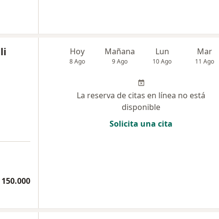
li
Hoy
Mañana
Lun
Mar
8 Ago
9 Ago
10 Ago
11 Ago
La reserva de citas en línea no está
disponible
Solicita una cita
 150.000