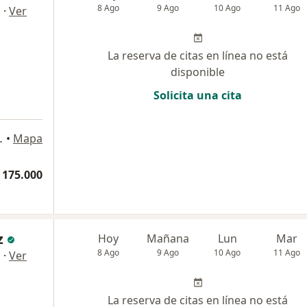
8 Ago
9 Ago
10 Ago
11 Ago
·
Ver
a
La reserva de citas en línea no está
disponible
Solicita una cita
rca, Colombia, Bogotá
•
Mapa
 175.000
z
Hoy
Mañana
Lun
Mar
8 Ago
9 Ago
10 Ago
11 Ago
·
Ver
a
La reserva de citas en línea no está