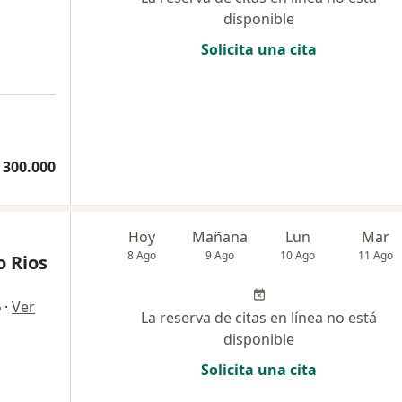
disponible
Solicita una cita
 300.000
Hoy
Mañana
Lun
Mar
8 Ago
9 Ago
10 Ago
11 Ago
o Rios
·
Ver
o
La reserva de citas en línea no está
disponible
Solicita una cita