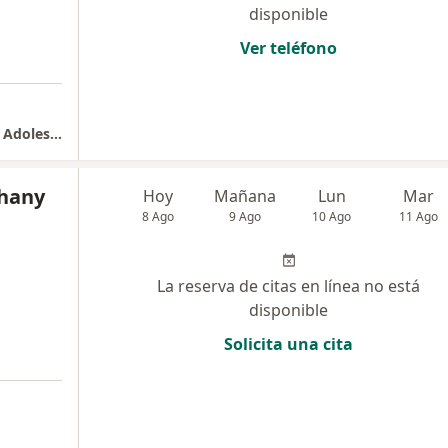
disponible
Ver teléfono
Dra. Nathalia Díaz-Neuropsicóloga Infantil y Adolescente
phany
Hoy
Mañana
Lun
Mar
8 Ago
9 Ago
10 Ago
11 Ago
a
La reserva de citas en línea no está
disponible
Solicita una cita