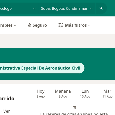
dad, enfermedad o nombre
p. ej. Bogotá
nibles
Seguro
Más filtros
istrativa Especial De Aeronáutica Civil
Hoy
Mañana
Lun
Mar
8 Ago
9 Ago
10 Ago
11 Ago
arrido
·
Ver
a
La reserva de citas en línea no está