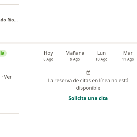
Edificio Zentai. Oficina 701 - Dr. Jesús Armando Rios Tonguino
Hoy
Mañana
Lun
Mar
ia
8 Ago
9 Ago
10 Ago
11 Ago
·
Ver
a
La reserva de citas en línea no está
disponible
Solicita una cita