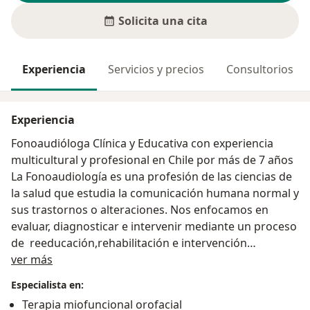
Solicita una cita
Experiencia
Servicios y precios
Consultorios
Experiencia
Fonoaudióloga Clínica y Educativa con experiencia
multicultural y profesional en Chile por más de 7 años
La Fonoaudiología es una profesión de las ciencias de
la salud que estudia la comunicación humana normal y
sus trastornos o alteraciones. Nos enfocamos en
evaluar, diagnosticar e intervenir mediante un proceso
de reeducación,rehabilitación e intervención
Acerca de mí
terapéutica las áreas de voz y habla, (motricidad
ver más
orofacial) áreas de Audición, area de Comunicación
Especialista en:
alternativa área de aprendizaje y del lenguaje la cual
Terapia miofuncional orofacial
comprende 4 niveles del lenguaje siendo éstos.