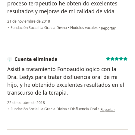
proceso terapeutico he obtenido excelentes
resultados y mejoras de mi calidad de vida
21 de noviembre de 2018
en opinión del usua
•
Fundación Social La Gracia Divina
•
Nodulos vocales
•
Reportar
Cuenta eliminada
Asistí a tratamiento Fonoaudiologico con la
Dra. Ledys para tratar disfluencia oral de mi
hijo, y he obtenido excelentes resultados en el
transcurso de la terapia.
22 de octubre de 2018
en opinión del usuar
•
Fundación Social La Gracia Divina
•
Disfluencia Oral
•
Reportar