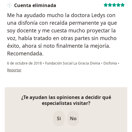
Cuenta eliminada
Me ha ayudado mucho la doctora Ledys con
una disfonía con recaída permanente ya que
soy docente y me cuesta mucho proyectar la
voz, había tratado en otras partes sin mucho
éxito, ahora sí noto finalmente la mejoría.
Recomendada.
6 de octubre de 2018
•
Fundación Social La Gracia Divina
•
Disfonia
•
en opinión del usuario Cuenta eliminada
Reportar
¿Te ayudan las opiniones a decidir qué
especialistas visitar?
Si
No