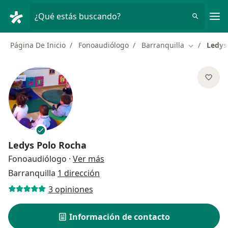
Men
¿Qué estás buscando?
Página De Inicio
Fonoaudiólogo
Barranquilla
Ledys
Cambiar de
Ledys Polo Rocha
sobre las especializaciones
Fonoaudiólogo
·
Ver más
Barranquilla
1 dirección
3 opiniones
Información de contacto