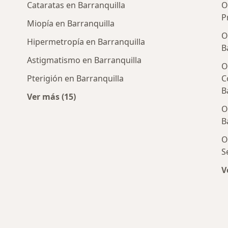
Cataratas en Barranquilla
O
P
Miopía en Barranquilla
O
Hipermetropía en Barranquilla
B
Astigmatismo en Barranquilla
O
Pterigión en Barranquilla
C
B
Ver más (15)
Más en esta categoría: Enfermedades más 
O
B
O
S
V