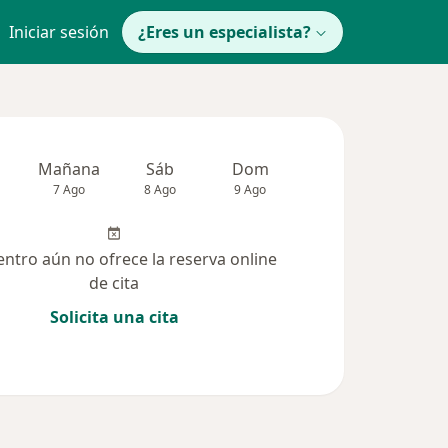
Iniciar sesión
¿Eres un especialista?
Mañana
Sáb
Dom
Lun
Mar
7 Ago
8 Ago
9 Ago
10 Ago
11 Ag
entro aún no ofrece la reserva online
de cita
Solicita una cita