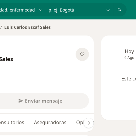
dad, enfermedad o nombre
p. ej. Bogotá
Luis Carlos Escaf Sales
mbiar de ciudad
Hoy
6 Ago
Sales
obre las especializaciones
Este c
Enviar mensaje
nsultorios
Aseguradoras
Opiniones