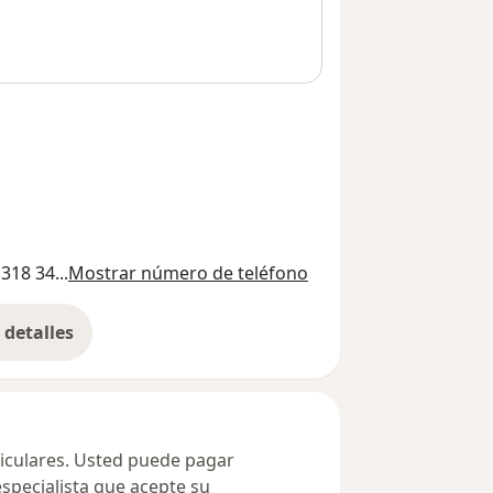
318 34...
Mostrar número de teléfono
detalles
bre la dirección
ticulares. Usted puede pagar
especialista que acepte su