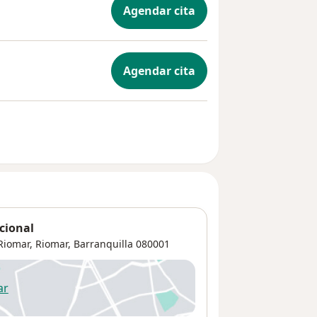
Agendar cita
Agendar cita
cional
Riomar,
Riomar
,
Barranquilla
080001
ar
 abre en una nueva pestaña